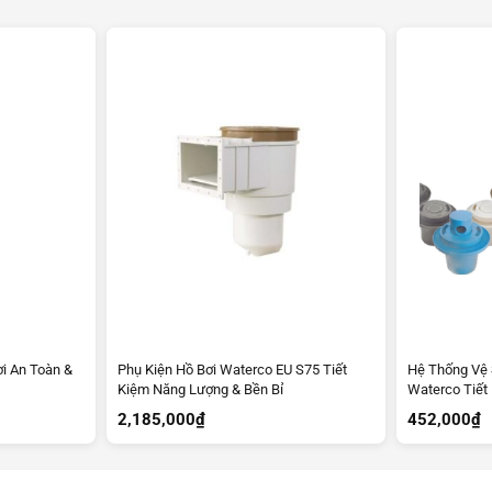
i An Toàn &
Phụ Kiện Hồ Bơi Waterco EU S75 Tiết
Hệ Thống Vệ 
Kiệm Năng Lượng & Bền Bỉ
Waterco Tiết
2,185,000
₫
452,000
₫