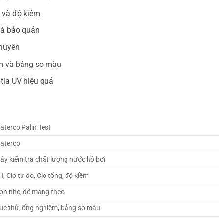
g và độ kiềm
 và bảo quản
chuyên
m và bảng so màu
 tia UV hiệu quả
aterco Palin Test
aterco
áy kiểm tra chất lượng nước hồ bơi
H, Clo tự do, Clo tổng, độ kiềm
ọn nhẹ, dễ mang theo
ue thử, ống nghiệm, bảng so màu