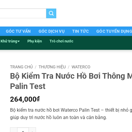
GÓC TƯ VẤN
GÓC DỊCH VỤ
TIN TỨC
GÓC TUYỂN DỤN
Khử trùng
Phụ kiện
Trò chơi nước
TRANG CHỦ
/
THƯƠNG HIỆU
/
WATERCO
Bộ Kiểm Tra Nước Hồ Bơi Thông 
Palin Test
264,000
₫
Bộ kiểm tra nước hồ bơi Waterco Palin Test – thiết bị nhỏ g
giúp duy trì nước hồ luôn an toàn và cân bằng.
Bộ Kiểm Tra Nước Hồ Bơi Thông Minh Waterco Palin Test số lượn