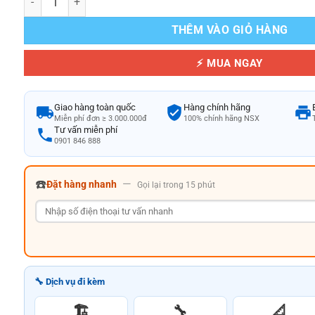
THÊM VÀO GIỎ HÀNG
⚡ MUA NGAY
Giao hàng toàn quốc
Hàng chính hãng
Miễn phí đơn ≥ 3.000.000đ
100% chính hãng NSX
Tư vấn miễn phí
0901 846 888
☎️
—
Đặt hàng nhanh
Gọi lại trong 15 phút
🔧 Dịch vụ đi kèm
🏗️
🔧
📐