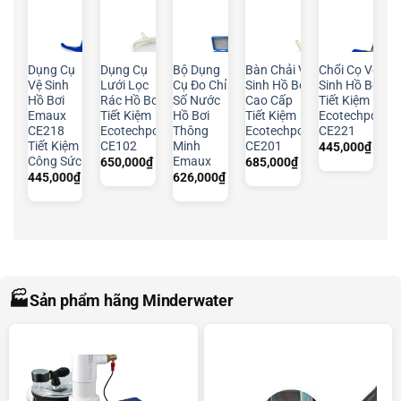
Dụng Cụ
Dụng Cụ
Bộ Dụng
Bàn Chải Vệ
Chổi Cọ Vệ
Vệ Sinh
Lưới Lọc
Cụ Đo Chỉ
Sinh Hồ Bơi
Sinh Hồ Bơi
Hồ Bơi
Rác Hồ Bơi
Số Nước
Cao Cấp
Tiết Kiệm
Emaux
Tiết Kiệm
Hồ Bơi
Tiết Kiệm
Ecotechpool
CE218
Ecotechpool
Thông
Ecotechpool
CE221
Tiết Kiệm
CE102
Minh
CE201
445,000
₫
Công Sức
Emaux
650,000
₫
685,000
₫
445,000
₫
626,000
₫
🏭
Sản phẩm hãng Minderwater