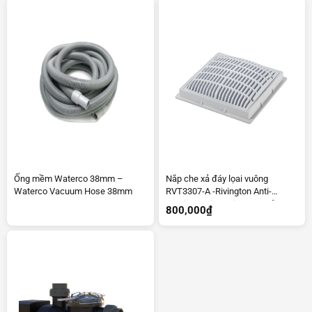
Ống mềm Waterco 38mm –
Nắp che xả đáy lọai vuông
Waterco Vacuum Hose 38mm
RVT3307-A -Rivington Anti-
Suction Main Drain Cover 9″
800,000
₫