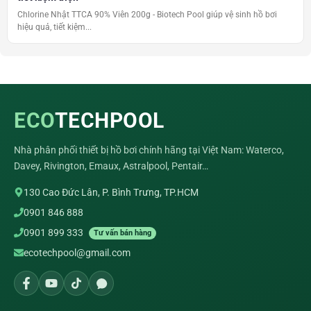
Chlorine Nhật TTCA 90% Viên 200g - Biotech Pool giúp vệ sinh hồ bơi
hiệu quả, tiết kiệm...
ECO
TECHPOOL
Nhà phân phối thiết bị hồ bơi chính hãng tại Việt Nam: Waterco,
Davey, Rivington, Emaux, Astralpool, Pentair…
130 Cao Đức Lân, P. Bình Trưng, TP.HCM
0901 846 888
0901 899 333
Tư vấn bán hàng
ecotechpool@gmail.com