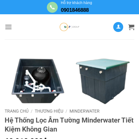
Bỏ
Hỗ trợ khách hàng
📞
0901846888
qua
nội
dung
TRANG CHỦ
/
THƯƠNG HIỆU
/
MINDERWATER
Hệ Thống Lọc Âm Tường Minderwater Tiết
Kiệm Không Gian