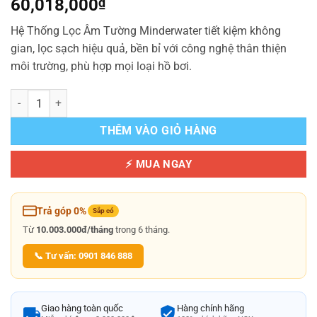
60,018,000
₫
Hệ Thống Lọc Âm Tường Minderwater tiết kiệm không
gian, lọc sạch hiệu quả, bền bỉ với công nghệ thân thiện
môi trường, phù hợp mọi loại hồ bơi.
Hệ Thống Lọc Âm Tường Minderwater Tiết Kiệm Không Gian số lượn
THÊM VÀO GIỎ HÀNG
⚡ MUA NGAY
Trả góp 0%
Sắp có
Từ
10.003.000đ/tháng
trong 6 tháng.
📞 Tư vấn: 0901 846 888
Giao hàng toàn quốc
Hàng chính hãng