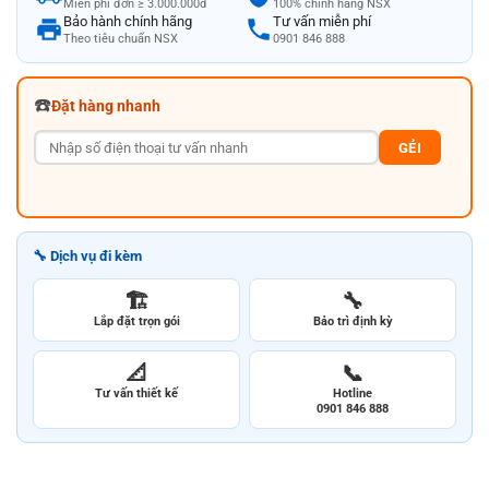
Miễn phí đơn ≥ 3.000.000đ
100% chính hãng NSX
Bảo hành chính hãng
Tư vấn miễn phí
Theo tiêu chuẩn NSX
0901 846 888
☎️
Đặt hàng nhanh
GẺI
🔧 Dịch vụ đi kèm
🏗️
🔧
Lắp đặt trọn gói
Bảo trì định kỳ
📐
📞
Tư vấn thiết kế
Hotline
0901 846 888