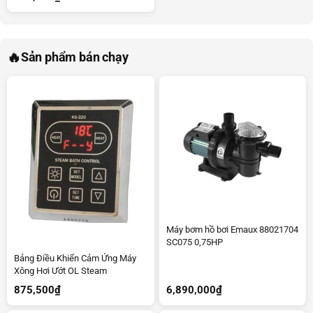
🔥
Sản phẩm bán chạy
Máy bơm hồ bơi Emaux 88021704
SC075 0,75HP
Bảng Điều Khiển Cảm Ứng Máy
Xông Hơi Ướt OL Steam
875,500
₫
6,890,000
₫