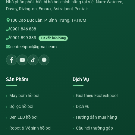
Nhà phân phối thiết bị hồ bơi chính hãng tại Việt Nam: Waterco,
Davey, Rivington, Emaux, Astralpool, Pentair…
130 Cao Đức Lân, P. Bình Trưng, TP.HCM
0901 846 888
0901 899 333
Tư vấn bán hàng
ecotechpool@gmail.com
Sản Phẩm
Dịch Vụ
Máy bơm hồ bơi
Giới thiệu Ecotechpool
Bộ lọc hồ bơi
Dịch vụ
Đèn LED hồ bơi
Hướng dẫn mua hàng
Robot & Vệ sinh hồ bơi
Câu hỏi thường gặp