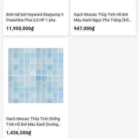
Bơm bể bơi Hayward Starpump II
Gạch Mosaic Thủy Tinh Hồ Bơi
Powerline Plus 0,5 HP 1 pha
Màu Xanh Ngọc Pha Trắng Chống
Trơn C4653
11,950,000
₫
947,000
₫
Gạch Mosaic Thủy Tinh Chống
Trơn Hồ Bơi Màu Xanh Dương
Nhạt Pha Trắng C4724
1,436,500
₫