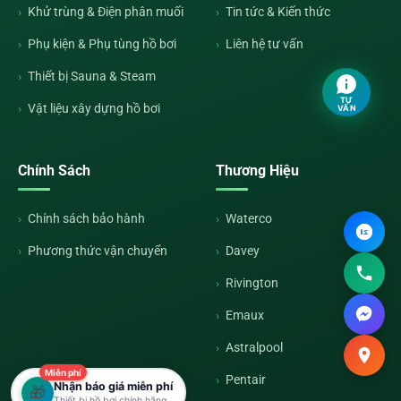
Khử trùng & Điện phân muối
Tin tức & Kiến thức
Phụ kiện & Phụ tùng hồ bơi
Liên hệ tư vấn
Thiết bị Sauna & Steam
TƯ
Vật liệu xây dựng hồ bơi
VẤN
Chính Sách
Thương Hiệu
Chính sách bảo hành
Waterco
Phương thức vận chuyển
Davey
Rivington
Emaux
Astralpool
Miễn phí
Pentair
Nhận báo giá miễn phí
🎁
Thiết bị hồ bơi chính hãng