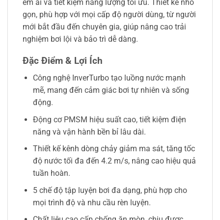
êm ái và tiết kiệm năng lượng tối ưu. Thiết kế nhỏ
gọn, phù hợp với mọi cấp độ người dùng, từ người
mới bắt đầu đến chuyên gia, giúp nâng cao trải
nghiệm bơi lội và bảo trì dễ dàng.
Đặc Điểm & Lợi Ích
Công nghệ InverTurbo tạo luồng nước mạnh
mẽ, mang đến cảm giác bơi tự nhiên và sống
động.
Động cơ PMSM hiệu suất cao, tiết kiệm điện
năng và vận hành bền bỉ lâu dài.
Thiết kế kênh dòng chảy giảm ma sát, tăng tốc
độ nước tối đa đến 4.2 m/s, nâng cao hiệu quả
tuần hoàn.
5 chế độ tập luyện bơi đa dạng, phù hợp cho
mọi trình độ và nhu cầu rèn luyện.
Chất liệu cao cấp chống ăn mòn, chịu được