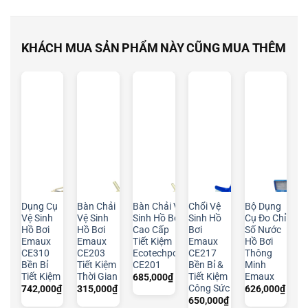
KHÁCH MUA SẢN PHẨM NÀY CŨNG MUA THÊM
Dụng Cụ
Bàn Chải
Bàn Chải Vệ
Chổi Vệ
Bộ Dụng
Vệ Sinh
Vệ Sinh
Sinh Hồ Bơi
Sinh Hồ
Cụ Đo Chỉ
Hồ Bơi
Hồ Bơi
Cao Cấp
Bơi
Số Nước
Emaux
Emaux
Tiết Kiệm
Emaux
Hồ Bơi
CE310
CE203
Ecotechpool
CE217
Thông
Bền Bỉ
Tiết Kiệm
CE201
Bền Bỉ &
Minh
Tiết Kiệm
Thời Gian
Tiết Kiệm
Emaux
685,000
₫
Công Sức
742,000
₫
315,000
₫
626,000
₫
650,000
₫