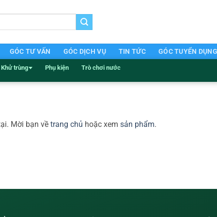
GÓC TƯ VẤN
GÓC DỊCH VỤ
TIN TỨC
GÓC TUYỂN DỤN
Khử trùng
Phụ kiện
Trò chơi nước
tại. Mời bạn về
trang chủ
hoặc xem
sản phẩm
.