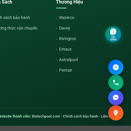
h Sách
Thương Hiệu
h sách bảo hành
Waterco
ơng thức vận chuyển
Davey
TƯ
Rivington
VẤN
Emaux
Astralpool
Pentair
Website thành viên:
Biotechpool.com
·
Chính sách bảo hành
·
Liên hệ