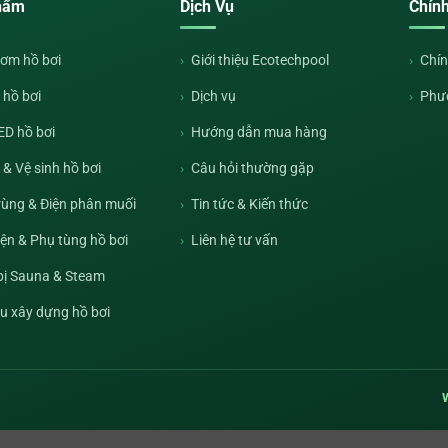
hẩm
Dịch Vụ
Chín
ơm hồ bơi
Giới thiệu Ecotechpool
Chín
 hồ bơi
Dịch vụ
Phư
ED hồ bơi
Hướng dẫn mua hàng
& Vệ sinh hồ bơi
Câu hỏi thường gặp
rùng & Điện phân muối
Tin tức & Kiến thức
iện & Phụ tùng hồ bơi
Liên hệ tư vấn
 bị Sauna & Steam
ệu xây dựng hồ bơi