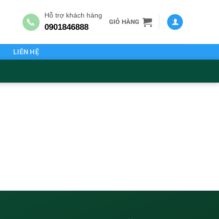
Hỗ trợ khách hàng
📞
GIỎ HÀNG
0901846888
G
LIÊN HỆ