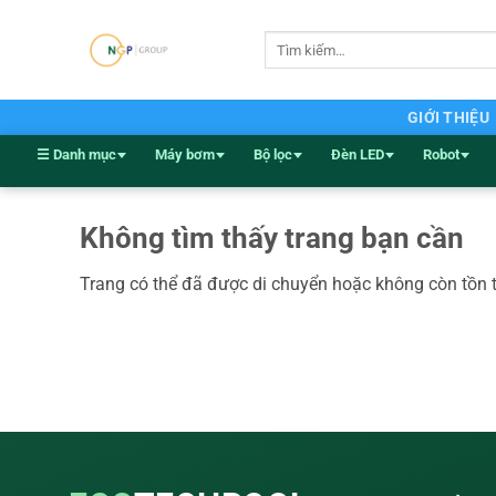
Bỏ
qua
Tìm
kiếm:
nội
dung
GIỚI THIỆU
☰ Danh mục
Máy bơm
Bộ lọc
Đèn LED
Robot
Không tìm thấy trang bạn cần
Trang có thể đã được di chuyển hoặc không còn tồn 