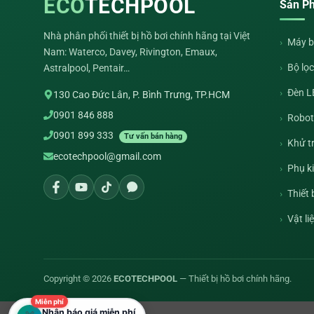
ECO
TECHPOOL
Sản P
Nhà phân phối thiết bị hồ bơi chính hãng tại Việt
Máy b
Nam: Waterco, Davey, Rivington, Emaux,
Bộ lọc
Astralpool, Pentair…
Đèn L
130 Cao Đức Lân, P. Bình Trưng, TP.HCM
0901 846 888
Robot 
0901 899 333
Tư vấn bán hàng
Khử t
ecotechpool@gmail.com
Phụ k
Thiết
Vật li
Copyright © 2026
ECOTECHPOOL
— Thiết bị hồ bơi chính hãng.
Miễn phí
Nhận báo giá miễn phí