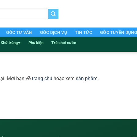
GÓC TƯ VẤN
GÓC DỊCH VỤ
TIN TỨC
GÓC TUYỂN DỤN
Khử trùng
Phụ kiện
Trò chơi nước
tại. Mời bạn về
trang chủ
hoặc xem
sản phẩm
.