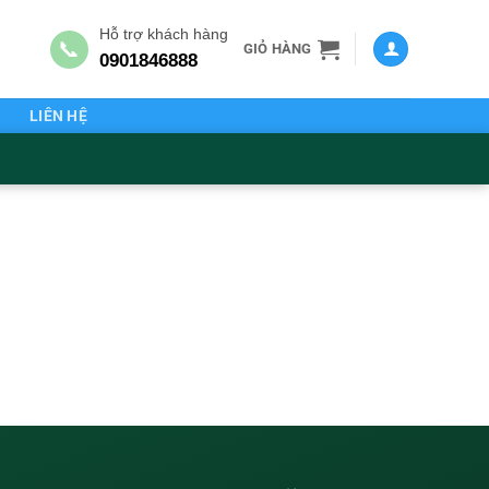
Hỗ trợ khách hàng
📞
GIỎ HÀNG
0901846888
G
LIÊN HỆ