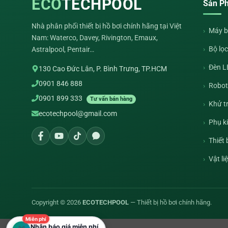
ECO
TECHPOOL
Sản P
Nhà phân phối thiết bị hồ bơi chính hãng tại Việt
Máy b
Nam: Waterco, Davey, Rivington, Emaux,
Bộ lọc
Astralpool, Pentair…
Đèn L
130 Cao Đức Lân, P. Bình Trưng, TP.HCM
0901 846 888
Robot 
0901 899 333
Tư vấn bán hàng
Khử t
ecotechpool@gmail.com
Phụ k
Thiết
Vật li
Copyright © 2026
ECOTECHPOOL
— Thiết bị hồ bơi chính hãng.
Miễn phí
Nhận báo giá miễn phí