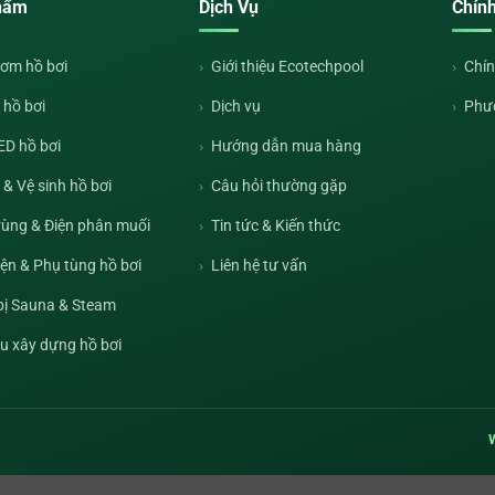
hẩm
Dịch Vụ
Chín
ơm hồ bơi
Giới thiệu Ecotechpool
Chín
 hồ bơi
Dịch vụ
Phư
ED hồ bơi
Hướng dẫn mua hàng
& Vệ sinh hồ bơi
Câu hỏi thường gặp
rùng & Điện phân muối
Tin tức & Kiến thức
iện & Phụ tùng hồ bơi
Liên hệ tư vấn
 bị Sauna & Steam
ệu xây dựng hồ bơi