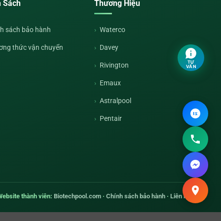
h Sách
Thương Hiệu
h sách bảo hành
Waterco
ơng thức vận chuyển
Davey
TƯ
Rivington
VẤN
Emaux
Astralpool
Pentair
Website thành viên:
Biotechpool.com
·
Chính sách bảo hành
·
Liên hệ