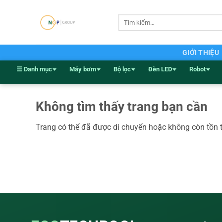
Bỏ
qua
Tìm
kiếm:
nội
dung
GIỚI THIỆU
☰ Danh mục
Máy bơm
Bộ lọc
Đèn LED
Robot
Không tìm thấy trang bạn cần
Trang có thể đã được di chuyển hoặc không còn tồn 