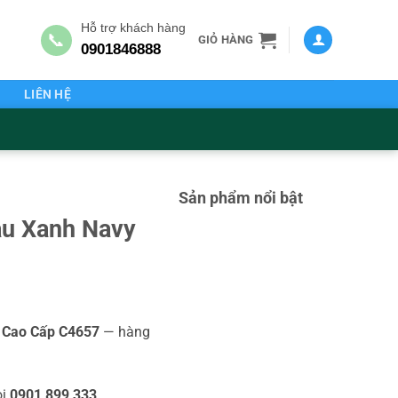
Hỗ trợ khách hàng
📞
GIỎ HÀNG
0901846888
G
LIÊN HỆ
Sản phẩm nổi bật
àu Xanh Navy
 Cao Cấp C4657
— hàng
ọi
0901 899 333
.