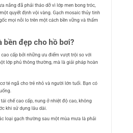
ưa nắng đã phải tháo dỡ vì lớp men bong tróc,
 một quyết định vội vàng. Gạch mosaic thủy tinh
ận gốc mọi nỗi lo trên một cách bền vững và thẩm
à bền đẹp cho hồ bơi?
cao cấp bởi những ưu điểm vượt trội so với
ột lớp phủ thông thường, mà là giải pháp hoàn
ơ té ngã cho trẻ nhỏ và người lớn tuổi. Bạn có
xuống.
 tái chế cao cấp, nung ở nhiệt độ cao, không
c khi sử dụng lâu dài.
các loại gạch thường sau một mùa mưa là phải