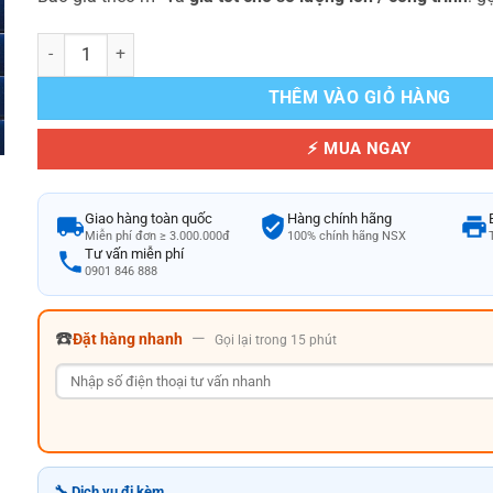
Gạch Mosaic Thủy Tinh Hồ Bơi Màu Xanh Navy Đậm Trơn Cao Cấp
THÊM VÀO GIỎ HÀNG
⚡ MUA NGAY
Giao hàng toàn quốc
Hàng chính hãng
Miễn phí đơn ≥ 3.000.000đ
100% chính hãng NSX
Tư vấn miễn phí
0901 846 888
☎️
—
Đặt hàng nhanh
Gọi lại trong 15 phút
🔧 Dịch vụ đi kèm