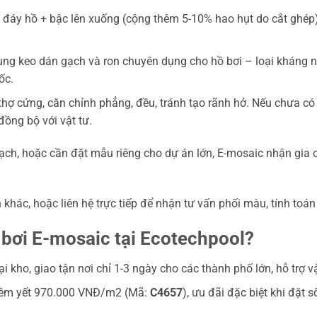
 đáy hồ + bậc lên xuống (cộng thêm 5-10% hao hụt do cắt ghép)
ng keo dán gạch và ron chuyên dụng cho hồ bơi – loại kháng nư
ốc.
hợ cứng, căn chỉnh phẳng, đều, tránh tạo rãnh hở. Nếu chưa có 
đồng bộ với vật tư.
ạch, hoặc cần đặt mẫu riêng cho dự án lớn, E-mosaic nhận gia 
h
khác, hoặc liên hệ trực tiếp để nhận tư vấn phối màu, tính toán
 bơi E-mosaic tại Ecotechpool?
 kho, giao tận nơi chỉ 1-3 ngày cho các thành phố lớn, hỗ trợ vậ
iêm yết 970.000 VNĐ/m2 (Mã:
C4657
), ưu đãi đặc biệt khi đặt 