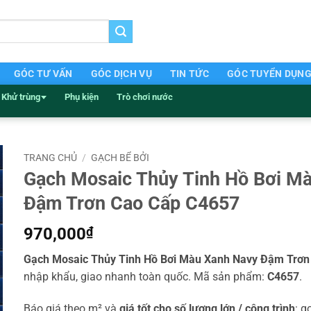
GÓC TƯ VẤN
GÓC DỊCH VỤ
TIN TỨC
GÓC TUYỂN DỤN
Khử trùng
Phụ kiện
Trò chơi nước
TRANG CHỦ
/
GẠCH BỂ BỞI
Gạch Mosaic Thủy Tinh Hồ Bơi M
Đậm Trơn Cao Cấp C4657
970,000
₫
Gạch Mosaic Thủy Tinh Hồ Bơi Màu Xanh Navy Đậm Trơn
nhập khẩu, giao nhanh toàn quốc. Mã sản phẩm:
C4657
.
Báo giá theo m² và
giá tốt cho số lượng lớn / công trình
: g