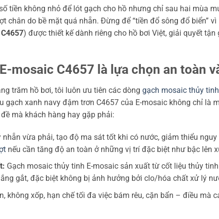
a số tiền không nhỏ để lót gạch cho hồ nhưng chỉ sau hai mùa m
ợt chân do bề mặt quá nhẵn. Đừng để “tiền đổ sông đổ biển” vì
:
C4657
) được thiết kế dành riêng cho hồ bơi Việt, giải quyết t
 E-mosaic C4657 là lựa chọn an toàn v
hàng trăm hồ bơi, tôi luôn ưu tiên các dòng
gạch mosaic thủy tinh
u gạch xanh navy đậm trơn C4657 của E-mosaic không chỉ là m
ấn đề mà khách hàng hay gặp phải:
nhẵn vừa phải, tạo độ ma sát tốt khi có nước, giảm thiểu nguy c
ợt
nếu cần tăng độ an toàn ở những vị trí đặc biệt như bậc lên 
t:
Gạch mosaic thủy tinh E-mosaic sản xuất từ cốt liệu thủy tinh
g gắt, đặc biệt không bị ảnh hưởng bởi clo/hóa chất xử lý nướ
, không xốp, hạn chế tối đa việc bám rêu, cặn bẩn – điều mà 