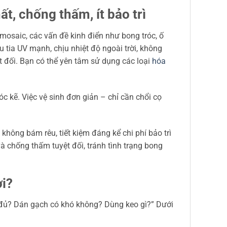
ất, chống thấm, ít bảo trì
-mosaic, các vấn đề kinh điển như bong tróc, ố
tia UV mạnh, chịu nhiệt độ ngoài trời, không
ệt đối. Bạn có thể yên tâm sử dụng các loại
hóa
 kẽ. Việc vệ sinh đơn giản – chỉ cần chổi cọ
hông bám rêu, tiết kiệm đáng kể chi phí bảo trì
 chống thấm tuyệt đối, tránh tình trạng bong
ơi?
à đủ? Dán gạch có khó không? Dùng keo gì?” Dưới