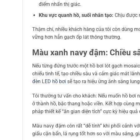
điểm nhấn thị giác.
Khu vực quanh hồ, suối nhân tạo:
Chịu được n
Thậm chí, nhiều khách hàng của tôi còn dùng mo
vững hơn hẳn gạch ốp lát thông thường.
Màu xanh navy đậm: Chiều sâu
Nếu từng đứng trước một hồ bơi lót gạch mosaic
chiếu tinh tế, tạo chiều sâu và cảm giác mát là
đèn LED hồ bơi
sẽ tạo ra hiệu ứng ánh sáng lung
Tôi thường tư vấn cho khách: Nếu muốn hồ bơi n
ở thành hồ, bậc thang hoặc viền. Kết hợp cùng m
pháp thiết kế “ăn gian diện tích” cực kỳ hiệu quả
Màu navy đậm còn rất “dễ tính” khi phối cảnh với 
giấu cặn bẩn, lá rụng tốt hơn so với màu sáng, g