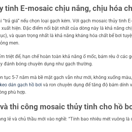
y tinh E-mosaic chịu nắng, chịu hóa ch
i “trả giá” nếu chọn loại gạch kém. Với gạch mosaic thủy tinh E
uất hiện. Đặc điểm nổi bật nhất của dòng này là khả năng chịu 
 tục), và quan trọng nhất là khả năng kháng hóa chất bể bơi tuy
hỏng men.
 triệt để, hạn chế hoàn toàn khả năng ố mốc, bám rêu ở các góc
y đánh bóng chuyên dụng như gạch thường.
liên tục 5-7 năm mà bề mặt gạch vẫn như mới, không xuống màu, k
keo dán gạch hồ bơi
và ron chuyên dụng để tăng độ bám dính và
hông phù hợp.
à thi công mosaic thủy tinh cho hồ b
hàng lẻ và chủ thầu mới vào nghề: “Tính bao nhiêu mét vuông l