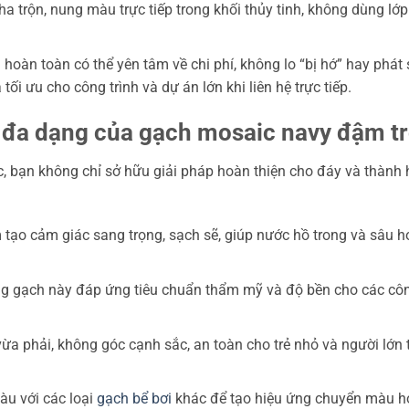
trộn, nung màu trực tiếp trong khối thủy tinh, không dùng lớp 
hoàn toàn có thể yên tâm về chi phí, không lo “bị hớ” hay phá
á tối ưu cho công trình và dự án lớn khi liên hệ trực tiếp.
 đa dạng của gạch mosaic navy đậm t
, bạn không chỉ sở hữu giải pháp hoàn thiện cho đáy và thành 
o cảm giác sang trọng, sạch sẽ, giúp nước hồ trong và sâu hơ
 gạch này đáp ứng tiêu chuẩn thẩm mỹ và độ bền cho các công 
a phải, không góc cạnh sắc, an toàn cho trẻ nhỏ và người lớn t
u với các loại
gạch bể bơi
khác để tạo hiệu ứng chuyển màu hoặ