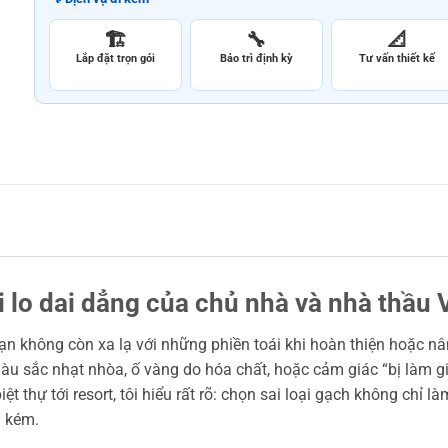
🏗️
🔧
📐
Lắp đặt trọn gói
Bảo trì định kỳ
Tư vấn thiết kế
 lo dai dẳng của chủ nhà và nhà thầu V
 không còn xa lạ với những phiền toái khi hoàn thiện hoặc nân
àu sắc nhạt nhòa, ố vàng do hóa chất, hoặc cảm giác “bị làm giá
ệt thự tới resort, tôi hiểu rất rõ: chọn sai loại gạch không chỉ
n kém.