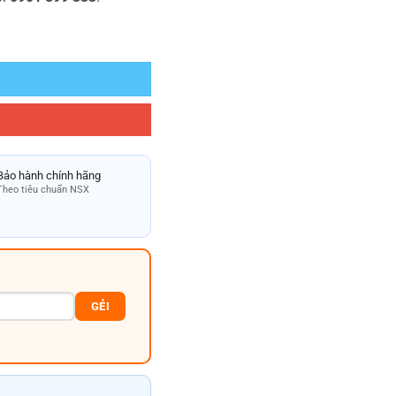
 C4657 số lượng
Bảo hành chính hãng
Theo tiêu chuẩn NSX
GẺI