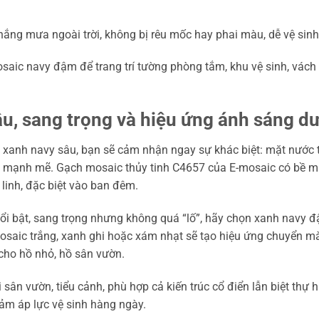
ắng mưa ngoài trời, không bị rêu mốc hay phai màu, dễ vệ sinh 
saic navy đậm để trang trí tường phòng tắm, khu vệ sinh, vách
, sang trọng và hiệu ứng ánh sáng dư
 xanh navy sâu, bạn sẽ cảm nhận ngay sự khác biệt: mặt nước 
nh mạnh mẽ. Gạch mosaic thủy tinh C4657 của E-mosaic có bề mặ
 linh, đặc biệt vào ban đêm.
ổi bật, sang trọng nhưng không quá “lố”, hãy chọn xanh navy 
osaic trắng, xanh ghi hoặc xám nhạt sẽ tạo hiệu ứng chuyển màu
 cho hồ nhỏ, hồ sân vườn.
sân vườn, tiểu cảnh, phù hợp cả kiến trúc cổ điển lẫn biệt thự hi
iảm áp lực vệ sinh hàng ngày.