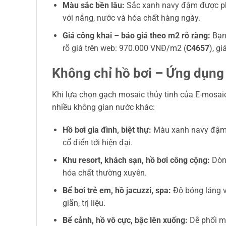
Màu sắc bền lâu:
Sắc xanh navy đậm được pha 
với nắng, nước và hóa chất hàng ngày.
Giá công khai – báo giá theo m2 rõ ràng:
Bạn 
rõ giá trên web: 970.000 VNĐ/m2 (
C4657
), gi
Không chỉ hồ bơi – Ứng dụng
Khi lựa chọn gạch mosaic thủy tinh của E-mosaic
nhiều không gian nước khác:
Hồ bơi gia đình, biệt thự:
Màu xanh navy đậm tạ
cổ điển tới hiện đại.
Khu resort, khách sạn, hồ bơi công cộng:
Dòng
hóa chất thường xuyên.
Bể bơi trẻ em, hồ jacuzzi, spa:
Độ bóng láng vừ
giãn, trị liệu.
Bể cảnh, hồ vô cực, bậc lên xuống:
Dễ phối mà