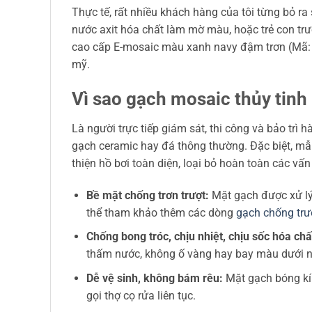
Thực tế, rất nhiều khách hàng của tôi từng bỏ r
nước axit hóa chất làm mờ màu, hoặc trẻ con trư
cao cấp E-mosaic màu xanh navy đậm trơn (Mã
mỹ.
Vì sao gạch mosaic thủy tinh
Là người trực tiếp giám sát, thi công và bảo trì 
gạch ceramic hay đá thông thường. Đặc biệt, mẫ
thiện hồ bơi toàn diện, loại bỏ hoàn toàn các v
Bề mặt chống trơn trượt:
Mặt gạch được xử lý 
thể tham khảo thêm các dòng
gạch chống trư
Chống bong tróc, chịu nhiệt, chịu sốc hóa chấ
thấm nước, không ố vàng hay bay màu dưới nắn
Dễ vệ sinh, không bám rêu:
Mặt gạch bóng kín
gọi thợ cọ rửa liên tục.