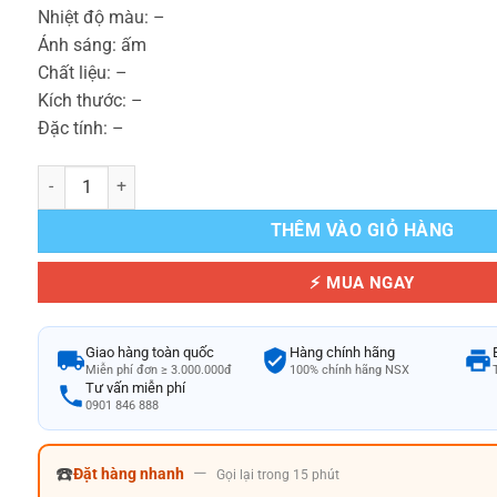
Nhiệt độ màu: –
Ánh sáng: ấm
Chất liệu: –
Kích thước: –
Đặc tính: –
Rivington Bulb WL-BPS100-bulb số lượng
THÊM VÀO GIỎ HÀNG
⚡ MUA NGAY
Giao hàng toàn quốc
Hàng chính hãng
Miễn phí đơn ≥ 3.000.000đ
100% chính hãng NSX
Tư vấn miễn phí
0901 846 888
☎️
—
Đặt hàng nhanh
Gọi lại trong 15 phút