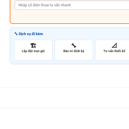
🔧 Dịch vụ đi kèm
🏗️
🔧
📐
Lắp đặt trọn gói
Bảo trì định kỳ
Tư vấn thiết kế