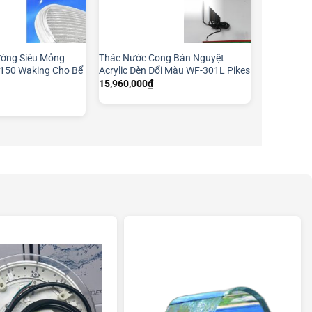
ờng Siêu Mỏng
Thác Nước Cong Bán Nguyệt
150 Waking Cho Bể
Acrylic Đèn Đổi Màu WF-301L Pikes
15,960,000
₫