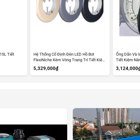
15L Tiết
Hệ Thống Cố Định Đèn LED Hồ Bơi
Ống Dẫn Và V
FlexiNiche Kèm Vòng Trang Trí Tiết Kiệm
Tiết Kiệm Nă
Năng Lượng
5,329,000
₫
3,124,000