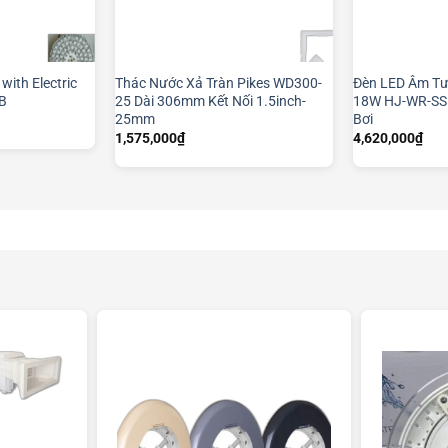
with Electric
Thác Nước Xả Tràn Pikes WD300-
Đèn LED Âm Tư
B
25 Dài 306mm Kết Nối 1.5inch-
18W HJ-WR-SS
25mm
Bơi
1,575,000
₫
4,620,000
₫