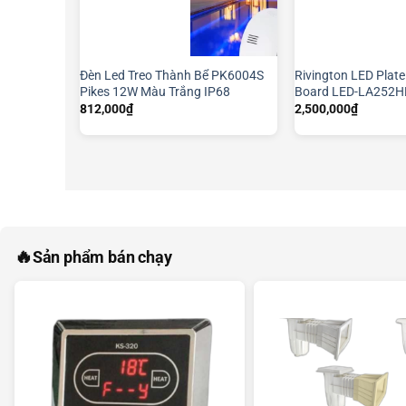
Đèn Led Treo Thành Bể PK6004S
Rivington LED Plate 
Pikes 12W Màu Trắng IP68
Board LED-LA252H
812,000
₫
2,500,000
₫
🔥
Sản phẩm bán chạy