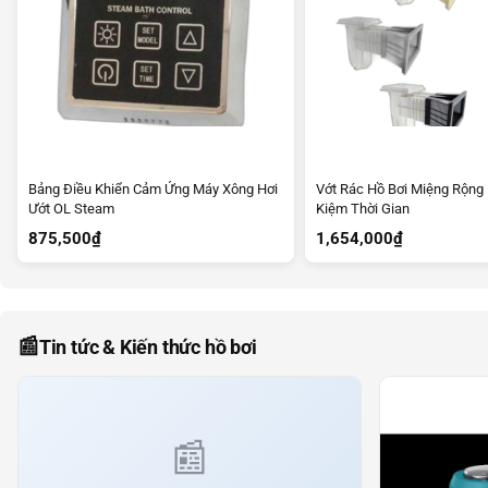
Bảng Điều Khiển Cảm Ứng Máy Xông Hơi
Vớt Rác Hồ Bơi Miệng Rộng 
Ướt OL Steam
Kiệm Thời Gian
875,500
₫
1,654,000
₫
📰
Tin tức & Kiến thức hồ bơi