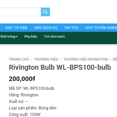
GÓC TƯ VẤN
GÓC DỊCH VỤ
TIN TỨC
GÓC TUYỂN DỤN
Khử trùng
Phụ kiện
Trò chơi nước
TRANG CHỦ
/
THƯƠNG HIỆU
/
THƯƠNG HIỆU RIVINGTON
/
ĐÈ
Rivington Bulb WL-BPS100-bulb
200,000
₫
Mã SP: WL-BPS100-bulb
Hãng: Rivington
Xuất xứ: –
Loại sản phẩm: Bóng đèn
Công suất: 100W