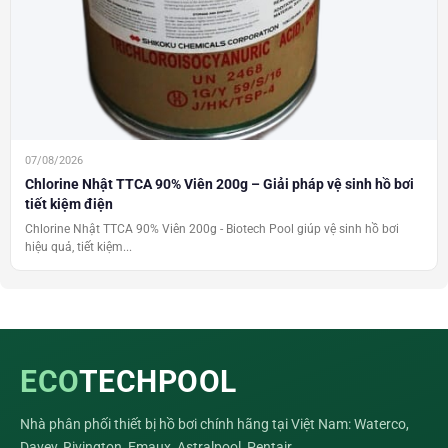
07/08/2026
Chlorine Nhật TTCA 90% Viên 200g – Giải pháp vệ sinh hồ bơi
tiết kiệm điện
Chlorine Nhật TTCA 90% Viên 200g - Biotech Pool giúp vệ sinh hồ bơi
hiệu quả, tiết kiệm...
ECO
TECHPOOL
Nhà phân phối thiết bị hồ bơi chính hãng tại Việt Nam: Waterco,
Davey, Rivington, Emaux, Astralpool, Pentair…