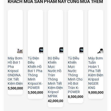
KHÁCH MUA SẢN PHẨM NÀY CŨNG MUA THÊM
Máy Bơm
Tủ Điện
Bộ Điều
Tủ Điều
Máy Bơm
Hồ Bơi 1
Điều
Khiển
Khiển
Tuần
Pha
Khiển Hồ
Mực
Mực
Hoàn 1
Kripsol
Bơi 1 Pha
Nước Hồ
Nước
Pha Tiết
ONDINA
Thông
Tràn
Thông
Kiệm Điện
OK Tiết
Minh
Thông
Minh Cho
Kripsol
Kiệm Điện
Kripsol K-
Minh Tiết
Hồ Bơi
NIGER
POWER
Kiệm Điện
Tràn K-
KNG
5,500,000
₫
Kripsol
POWER
5,500,000
₫
9,000,000
₫
MPRK
8,500,000
₫
42,000,000
₫