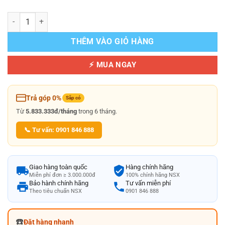
Bộ Điều Khiển Thông Minh Giữ Mức Nước Hồ Bơi Tràn Viền Tiết Kiệ
THÊM VÀO GIỎ HÀNG
⚡ MUA NGAY
Trả góp 0%
Sắp có
Từ
5.833.333đ/tháng
trong 6 tháng.
📞 Tư vấn: 0901 846 888
Giao hàng toàn quốc
Hàng chính hãng
Miễn phí đơn ≥ 3.000.000đ
100% chính hãng NSX
Bảo hành chính hãng
Tư vấn miễn phí
Theo tiêu chuẩn NSX
0901 846 888
☎️
Đặt hàng nhanh