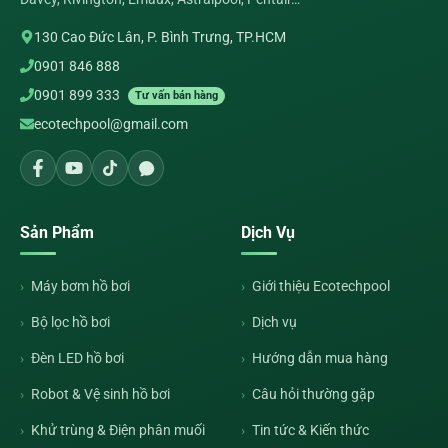
130 Cao Đức Lân, P. Bình Trưng, TP.HCM
0901 846 888
0901 899 333
Tư vấn bán hàng
ecotechpool@gmail.com
Sản Phẩm
Dịch Vụ
Máy bơm hồ bơi
Giới thiệu Ecotechpool
Bộ lọc hồ bơi
Dịch vụ
Đèn LED hồ bơi
Hướng dẫn mua hàng
Robot & Vệ sinh hồ bơi
Câu hỏi thường gặp
Khử trùng & Điện phân muối
Tin tức & Kiến thức