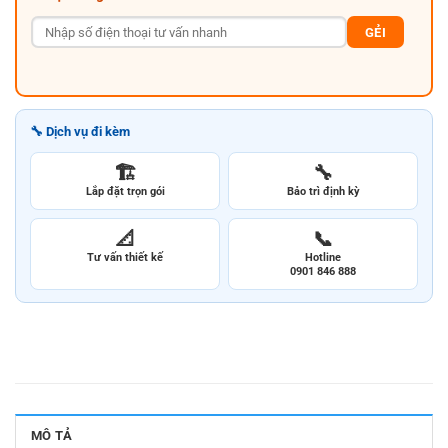
GẺI
🔧 Dịch vụ đi kèm
🏗️
🔧
Lắp đặt trọn gói
Bảo trì định kỳ
📐
📞
Tư vấn thiết kế
Hotline
0901 846 888
MÔ TẢ