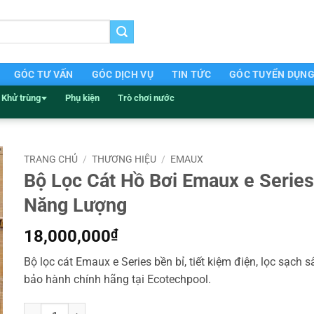
GÓC TƯ VẤN
GÓC DỊCH VỤ
TIN TỨC
GÓC TUYỂN DỤN
Khử trùng
Phụ kiện
Trò chơi nước
TRANG CHỦ
/
THƯƠNG HIỆU
/
EMAUX
Bộ Lọc Cát Hồ Bơi Emaux e Series
Năng Lượng
18,000,000
₫
Bộ lọc cát Emaux e Series bền bỉ, tiết kiệm điện, lọc sạch 
bảo hành chính hãng tại Ecotechpool.
Bộ Lọc Cát Hồ Bơi Emaux e Series Tiết Kiệm Năng Lượng số lượn