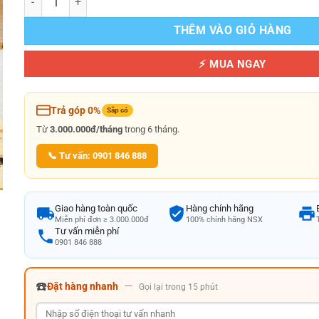
THÊM VÀO GIỎ HÀNG
⚡ MUA NGAY
Trả góp 0%
Sắp có
Từ
3.000.000đ/tháng
trong 6 tháng.
📞 Tư vấn: 0901 846 888
Giao hàng toàn quốc
Hàng chính hãng
Miễn phí đơn ≥ 3.000.000đ
100% chính hãng NSX
Tư vấn miễn phí
0901 846 888
☎️
—
Đặt hàng nhanh
Gọi lại trong 15 phút