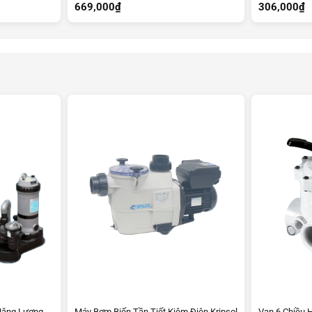
669,000
₫
306,000
₫
Năng Lượng
Máy Bơm Biến Tần Tiết Kiệm Điện Kripsol
Van 6 Chiều 