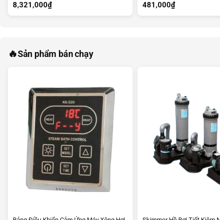
8,321,000
₫
481,000
₫
🔥
Sản phẩm bán chạy
Bảng Điều Khiển Cảm Ứng Máy Xông Hơi
Skimmer Hồ Bơi Tiết Kiệm 