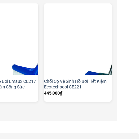
ồ Bơi Emaux CE217
Chổi Cọ Vệ Sinh Hồ Bơi Tiết Kiệm
Kiệm Công Sức
Ecotechpool CE221
445,000
₫