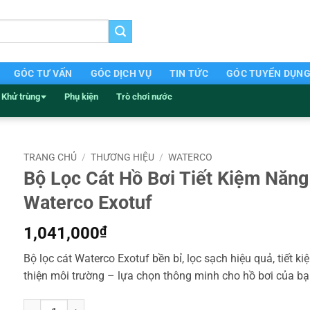
GÓC TƯ VẤN
GÓC DỊCH VỤ
TIN TỨC
GÓC TUYỂN DỤN
Khử trùng
Phụ kiện
Trò chơi nước
TRANG CHỦ
/
THƯƠNG HIỆU
/
WATERCO
Bộ Lọc Cát Hồ Bơi Tiết Kiệm Năn
Waterco Exotuf
1,041,000
₫
Bộ lọc cát Waterco Exotuf bền bỉ, lọc sạch hiệu quả, tiết k
thiện môi trường – lựa chọn thông minh cho hồ bơi của bạ
Bộ Lọc Cát Hồ Bơi Tiết Kiệm Năng Lượng Waterco Exotuf số lượn