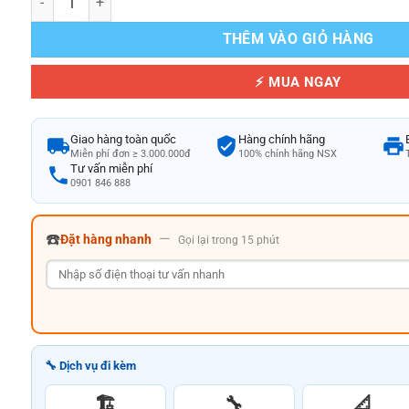
THÊM VÀO GIỎ HÀNG
⚡ MUA NGAY
Giao hàng toàn quốc
Hàng chính hãng
Miễn phí đơn ≥ 3.000.000đ
100% chính hãng NSX
Tư vấn miễn phí
0901 846 888
☎️
—
Đặt hàng nhanh
Gọi lại trong 15 phút
🔧 Dịch vụ đi kèm
🏗️
🔧
📐