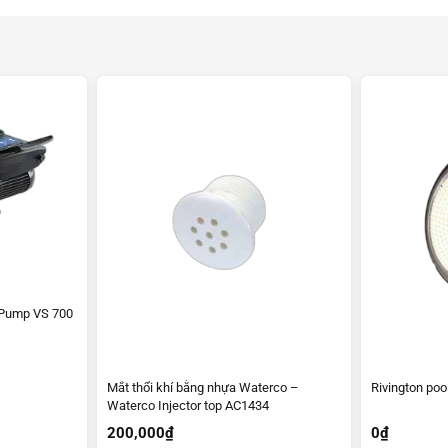
Pump VS 700
Mắt thổi khí bằng nhựa Waterco –
Rivington poo
Waterco Injector top AC1434
200,000
₫
0
₫