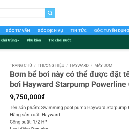
GÓC TƯ VẤN
GÓC DỊCH VỤ
TIN TỨC
GÓC TUYỂN DỤN
Khử trùng
Phụ kiện
Trò chơi nước
TRANG CHỦ
/
THƯƠNG HIỆU
/
HAYWARD
/
MÁY BƠM
Bơm bể bơi này có thể được đặt t
bơi Hayward Starpump Powerline 
9,750,000
₫
Tên sản phẩm: Swimming pool pump Hayward Starpump P
Hãng sản xuất: Hayward
Công suất: 1/2 HP