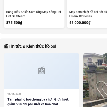
Bảng Điều Khiển Cảm Ứng Máy Xông Hơi
Máy bơm nhiệt hồ bơi tiết k
Ướt OL Steam
Emaux B2 Series
875,500
₫
45,000,000
₫
📰
Tin tức & Kiến thức hồ bơi
05/08/2026
Tấm phủ hồ bơi chống bay hơi: Giữ nhiệt,
giảm 50% chi phí sưởi và hóa chất