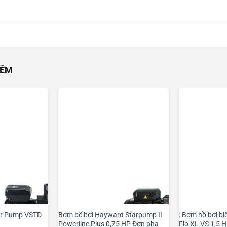
HÊM
r Pump VSTD
Bơm bể bơi Hayward Starpump II
: Bơm hồ bơi b
Powerline Plus 0,75 HP Đơn pha
Flo XL VS 1,5 