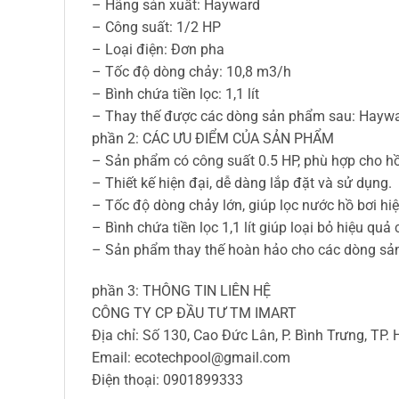
– Hãng sản xuất: Hayward
– Công suất: 1/2 HP
– Loại điện: Đơn pha
– Tốc độ dòng chảy: 10,8 m3/h
– Bình chứa tiền lọc: 1,1 lít
– Thay thế được các dòng sản phẩm sau: Haywar
phần 2: CÁC ƯU ĐIỂM CỦA SẢN PHẨM
– Sản phẩm có công suất 0.5 HP, phù hợp cho hồ 
– Thiết kế hiện đại, dễ dàng lắp đặt và sử dụng.
– Tốc độ dòng chảy lớn, giúp lọc nước hồ bơi hi
– Bình chứa tiền lọc 1,1 lít giúp loại bỏ hiệu quả
– Sản phẩm thay thế hoàn hảo cho các dòng sản
phần 3: THÔNG TIN LIÊN HỆ
CÔNG TY CP ĐẦU TƯ TM IMART
Địa chỉ: Số 130, Cao Đức Lân, P. Bình Trưng, TP.
Email:
ecotechpool@gmail.com
Điện thoại: 0901899333