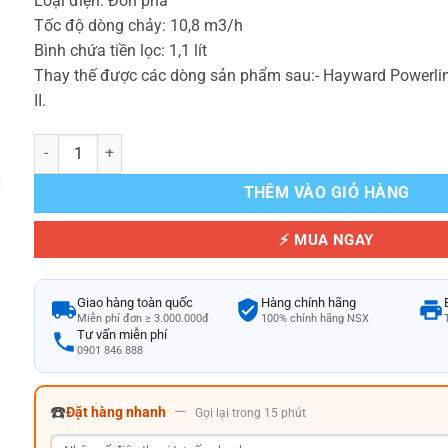
Loại điện: Đơn pha
Tốc độ dòng chảy: 10,8 m3/h
Bình chứa tiền lọc: 1,1 lít
Thay thế được các dòng sản phẩm sau:- Hayward Powerli
II.
Bơm bể bơi này có thể được đặt tên là Bơm bể bơi Hayward Starp
THÊM VÀO GIỎ HÀNG
⚡ MUA NGAY
Giao hàng toàn quốc
Hàng chính hãng
Miễn phí đơn ≥ 3.000.000đ
100% chính hãng NSX
Tư vấn miễn phí
0901 846 888
☎️
—
Đặt hàng nhanh
Gọi lại trong 15 phút