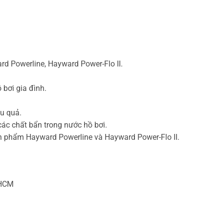
d Powerline, Hayward Power-Flo II.
bơi gia đình.
ệu quả.
 các chất bẩn trong nước hồ bơi.
 phẩm Hayward Powerline và Hayward Power-Flo II.
 HCM