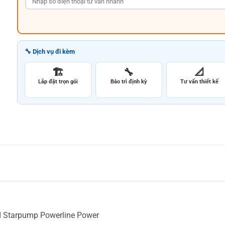
🔧 Dịch vụ đi kèm
🏗️
🔧
📐
Lắp đặt trọn gói
Bảo trì định kỳ
Tư vấn thiết kế
 Starpump Powerline Power