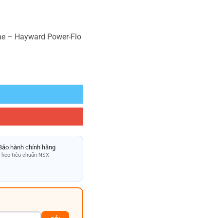
ne – Hayward Power-Flo
ump Powerline 0,5 HP 1 pha số lượng
Bảo hành chính hãng
Theo tiêu chuẩn NSX