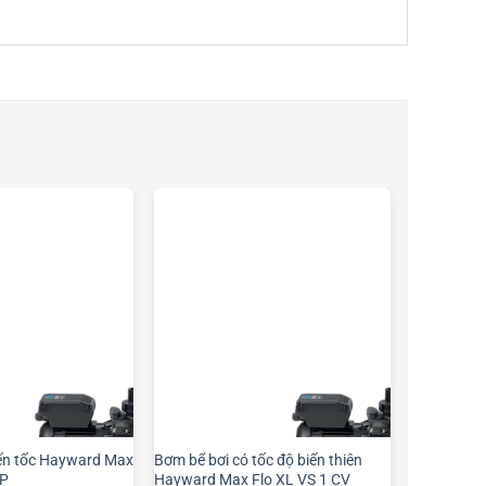
iến tốc Hayward Max
Bơm bể bơi có tốc độ biến thiên
HP
Hayward Max Flo XL VS 1 CV