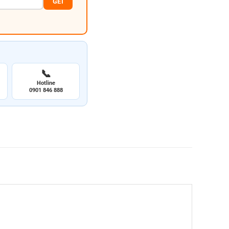
GẺI
📞
Hotline
0901 846 888