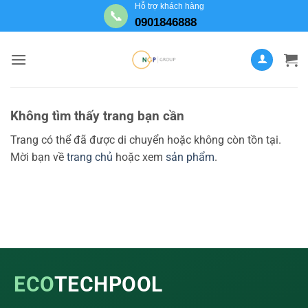
Bỏ
Hỗ trợ khách hàng
📞
0901846888
qua
nội
dung
Không tìm thấy trang bạn cần
Trang có thể đã được di chuyển hoặc không còn tồn tại.
Mời bạn về
trang chủ
hoặc xem
sản phẩm
.
ECO
TECHPOOL