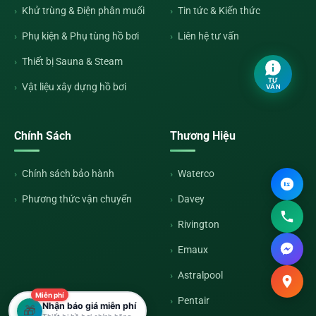
Khử trùng & Điện phân muối
Tin tức & Kiến thức
Phụ kiện & Phụ tùng hồ bơi
Liên hệ tư vấn
Thiết bị Sauna & Steam
TƯ
Vật liệu xây dựng hồ bơi
VẤN
Chính Sách
Thương Hiệu
Chính sách bảo hành
Waterco
Phương thức vận chuyển
Davey
Rivington
Emaux
Astralpool
Miễn phí
Pentair
Nhận báo giá miễn phí
🎁