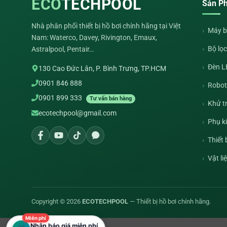
ECO
TECHPOOL
Sản P
Nhà phân phối thiết bị hồ bơi chính hãng tại Việt
Máy b
Nam: Waterco, Davey, Rivington, Emaux,
Bộ lọc
Astralpool, Pentair…
Đèn L
130 Cao Đức Lân, P. Bình Trưng, TP.HCM
0901 846 888
Robot 
0901 899 333
Tư vấn bán hàng
Khử t
ecotechpool@gmail.com
Phụ k
Thiết
Vật li
Copyright © 2026
ECOTECHPOOL
— Thiết bị hồ bơi chính hãng.
Miễn phí
Nhận báo giá miễn phí