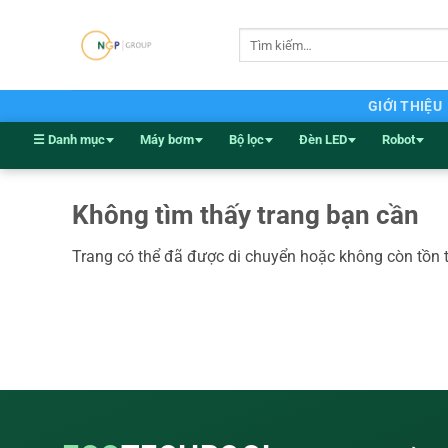
Bỏ
qua
Tìm
kiếm:
nội
dung
GIỚI THIỆU
☰ Danh mục
Máy bơm
Bộ lọc
Đèn LED
Robot
Không tìm thấy trang bạn cần
Trang có thể đã được di chuyển hoặc không còn tồn 