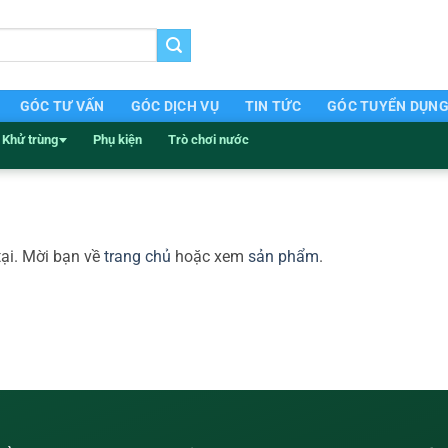
GÓC TƯ VẤN
GÓC DỊCH VỤ
TIN TỨC
GÓC TUYỂN DỤN
Khử trùng
Phụ kiện
Trò chơi nước
tại. Mời bạn về
trang chủ
hoặc xem
sản phẩm
.