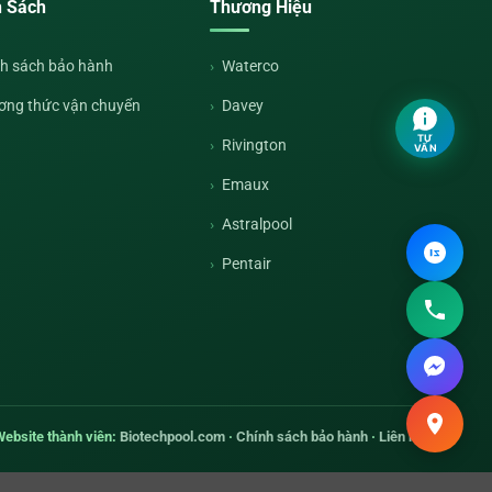
h Sách
Thương Hiệu
h sách bảo hành
Waterco
ơng thức vận chuyển
Davey
TƯ
Rivington
VẤN
Emaux
Astralpool
Pentair
Website thành viên:
Biotechpool.com
·
Chính sách bảo hành
·
Liên hệ