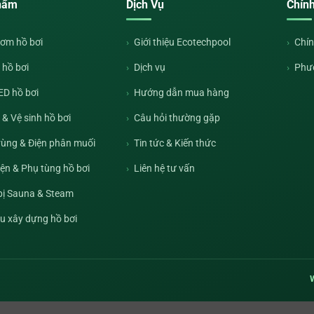
hẩm
Dịch Vụ
Chín
ơm hồ bơi
Giới thiệu Ecotechpool
Chín
 hồ bơi
Dịch vụ
Phư
ED hồ bơi
Hướng dẫn mua hàng
& Vệ sinh hồ bơi
Câu hỏi thường gặp
rùng & Điện phân muối
Tin tức & Kiến thức
iện & Phụ tùng hồ bơi
Liên hệ tư vấn
 bị Sauna & Steam
ệu xây dựng hồ bơi