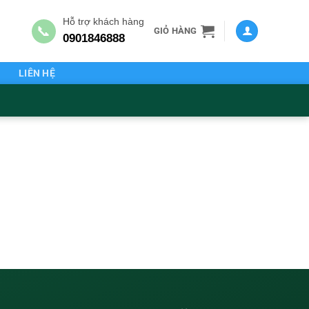
Hỗ trợ khách hàng
📞
GIỎ HÀNG
0901846888
G
LIÊN HỆ