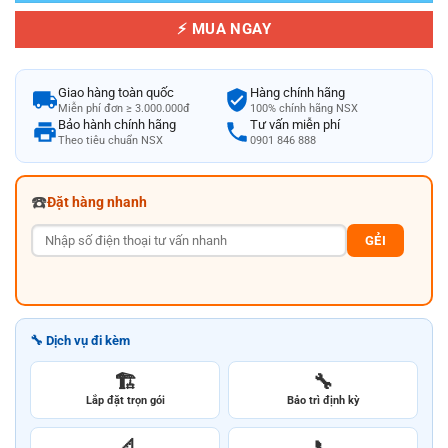
⚡ MUA NGAY
Giao hàng toàn quốc
Hàng chính hãng
Miễn phí đơn ≥ 3.000.000đ
100% chính hãng NSX
Bảo hành chính hãng
Tư vấn miễn phí
Theo tiêu chuẩn NSX
0901 846 888
☎️
Đặt hàng nhanh
GẺI
🔧 Dịch vụ đi kèm
🏗️
🔧
Lắp đặt trọn gói
Bảo trì định kỳ
📐
📞