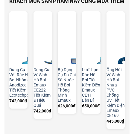
KHÁCH MUA SẢN PHẨM NÀY CŨNG MUA THÊM
Dụng Cụ
Dụng Cụ
Bộ Dụng
Lưới Lọc
Ống Hút
Vớt Rác Hồ
Vệ Sinh
Cụ Đo Chỉ
Rác Hồ
Vệ Sinh
Bơi Nhôm
Hồ Bơi
Số Nước
Bơi Tiết
Hồ Bơi
Anodized
Emaux
Hồ Bơi
Kiệm Điện
Nhựa
Tiết Kiệm
CE222
Thông
Emaux
PVC
Ecotechpool
Tiết Kiệm
Minh
CE111
Chống
& Hiệu
Emaux
Bền Bỉ
UV Tiết
742,000
₫
Quả
Kiệm Điện
626,000
₫
650,000
₫
Emaux
742,000
₫
CE169
445,000
₫