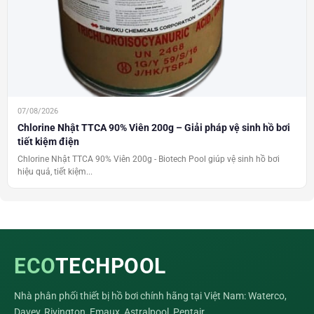
07/08/2026
Chlorine Nhật TTCA 90% Viên 200g – Giải pháp vệ sinh hồ bơi
tiết kiệm điện
Chlorine Nhật TTCA 90% Viên 200g - Biotech Pool giúp vệ sinh hồ bơi
hiệu quả, tiết kiệm...
ECO
TECHPOOL
Nhà phân phối thiết bị hồ bơi chính hãng tại Việt Nam: Waterco,
Davey, Rivington, Emaux, Astralpool, Pentair…