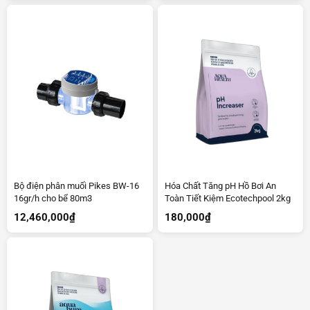
Bộ điện phân muối Pikes BW-16
Hóa Chất Tăng pH Hồ Bơi An
16gr/h cho bể 80m3
Toàn Tiết Kiệm Ecotechpool 2kg
12,460,000
₫
180,000
₫