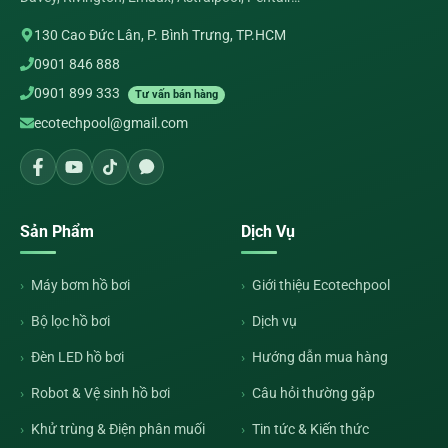
130 Cao Đức Lân, P. Bình Trưng, TP.HCM
0901 846 888
0901 899 333
Tư vấn bán hàng
ecotechpool@gmail.com
Sản Phẩm
Dịch Vụ
Máy bơm hồ bơi
Giới thiệu Ecotechpool
Bộ lọc hồ bơi
Dịch vụ
Đèn LED hồ bơi
Hướng dẫn mua hàng
Robot & Vệ sinh hồ bơi
Câu hỏi thường gặp
Khử trùng & Điện phân muối
Tin tức & Kiến thức