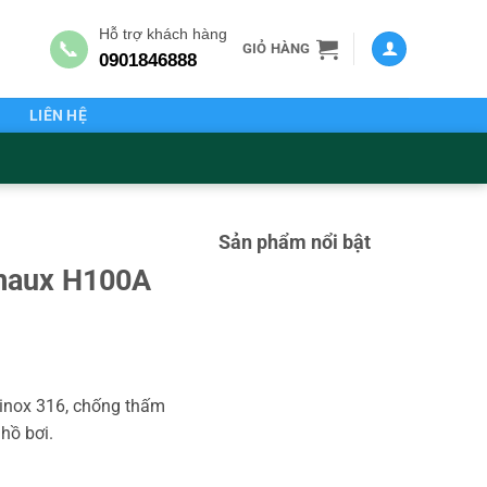
Hỗ trợ khách hàng
📞
GIỎ HÀNG
0901846888
G
LIÊN HỆ
Sản phẩm nổi bật
Emaux H100A
 inox 316, chống thấm
 hồ bơi.
ố lượng