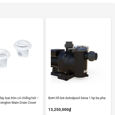
áy lọai tròn có chống hút –
Bơm hồ bơi Astralpool Sena 1 hp ba pha
vington Main Drain Cover
13,250,000
₫