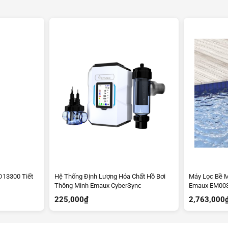
D13300 Tiết
Hệ Thống Định Lượng Hóa Chất Hồ Bơi
Máy Lọc Bề M
Thông Minh Emaux CyberSync
Emaux EM00
225,000
₫
2,763,000