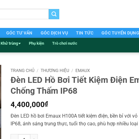
GÓC TƯ VẤN
GÓC DỊCH VỤ
TIN TỨC
GÓC TUYỂN DỤN
Khử trùng
Phụ kiện
Trò chơi nước
TRANG CHỦ
/
THƯƠNG HIỆU
/
EMAUX
Đèn LED Hồ Bơi Tiết Kiệm Điện 
Chống Thấm IP68
4,400,000
₫
Đèn LED hồ bơi Emaux H100A tiết kiệm điện, bền bỉ với vỏ
IP68, ánh sáng trung thực, tuổi thọ cao, phù hợp nhiều loại
Đèn LED Hồ Bơi Tiết Kiệm Điện Emaux H100A Chống Thấm IP68 s