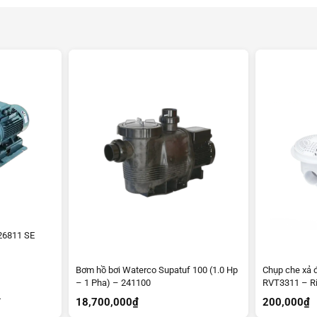
26811 SE
Bơm hồ bơi Waterco Supatuf 100 (1.0 Hp
Chụp che xả đ
– 1 Pha) – 241100
RVT3311 – Ri
Giá
₫
18,700,000
₫
200,000
₫