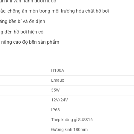
àn khi vận hành dưới nước
ắc, chống ăn mòn trong môi trường hóa chất hồ bơi
áng bền bỉ và ổn định
ng đèn hồ bơi hiện có
p, nâng cao độ bền sản phẩm
H100A
Emaux
35W
12V/24V
IP68
Thép không gỉ SUS316
Đường kính 180mm