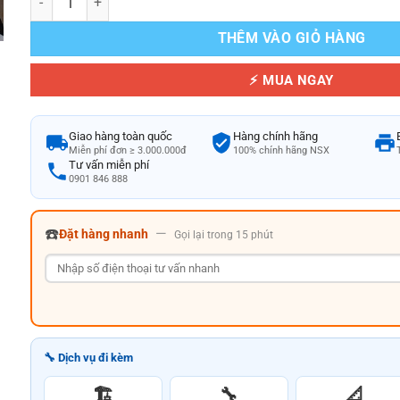
THÊM VÀO GIỎ HÀNG
⚡ MUA NGAY
Giao hàng toàn quốc
Hàng chính hãng
Miễn phí đơn ≥ 3.000.000đ
100% chính hãng NSX
Tư vấn miễn phí
0901 846 888
☎️
—
Đặt hàng nhanh
Gọi lại trong 15 phút
🔧 Dịch vụ đi kèm
🏗️
🔧
📐