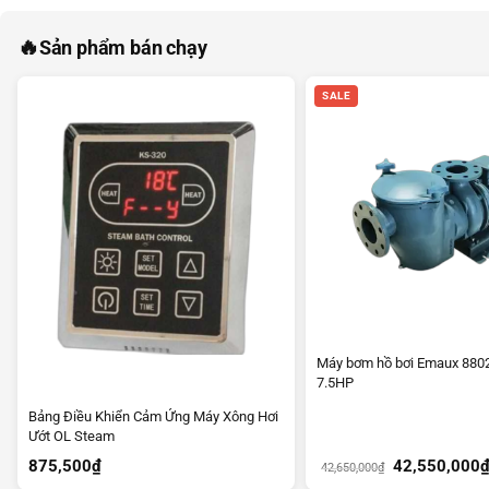
🔥
Sản phẩm bán chạy
SALE
Máy bơm hồ bơi Emaux 880
7.5HP
Bảng Điều Khiển Cảm Ứng Máy Xông Hơi
Ướt OL Steam
Giá
875,500
₫
42,550,000
42,650,000
₫