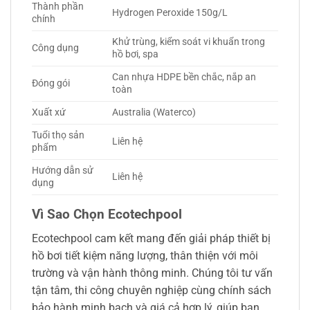
Thành phần
Hydrogen Peroxide 150g/L
chính
Khử trùng, kiểm soát vi khuẩn trong
Công dụng
hồ bơi, spa
Can nhựa HDPE bền chắc, nắp an
Đóng gói
toàn
Xuất xứ
Australia (Waterco)
Tuổi thọ sản
Liên hệ
phẩm
Hướng dẫn sử
Liên hệ
dụng
Vì Sao Chọn Ecotechpool
Ecotechpool cam kết mang đến giải pháp thiết bị
hồ bơi tiết kiệm năng lượng, thân thiện với môi
trường và vận hành thông minh. Chúng tôi tư vấn
tận tâm, thi công chuyên nghiệp cùng chính sách
bảo hành minh bạch và giá cả hợp lý, giúp bạn