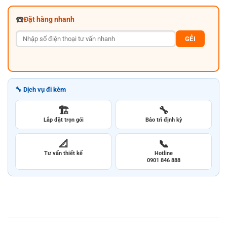
☎️
Đặt hàng nhanh
GẺI
🔧 Dịch vụ đi kèm
🏗️
🔧
Lắp đặt trọn gói
Bảo trì định kỳ
📐
📞
Tư vấn thiết kế
Hotline
0901 846 888