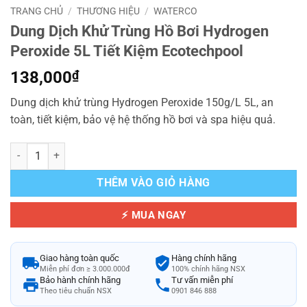
TRANG CHỦ
/
THƯƠNG HIỆU
/
WATERCO
Dung Dịch Khử Trùng Hồ Bơi Hydrogen
Peroxide 5L Tiết Kiệm Ecotechpool
138,000
₫
Dung dịch khử trùng Hydrogen Peroxide 150g/L 5L, an
toàn, tiết kiệm, bảo vệ hệ thống hồ bơi và spa hiệu quả.
Dung Dịch Khử Trùng Hồ Bơi Hydrogen Peroxide 5L Tiết Kiệm Ecotec
THÊM VÀO GIỎ HÀNG
⚡ MUA NGAY
Giao hàng toàn quốc
Hàng chính hãng
Miễn phí đơn ≥ 3.000.000đ
100% chính hãng NSX
Bảo hành chính hãng
Tư vấn miễn phí
Theo tiêu chuẩn NSX
0901 846 888