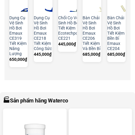
Dụng Cụ
Dụng Cụ
Chổi Cọ Vệ
Bàn Chải
Bàn Chải
Vệ Sinh
Vệ Sinh
Sinh Hồ Bơi
Vệ Sinh
Vệ Sinh
Hồ Bơi
Hồ Bơi
Tiết Kiệm
Hồ Bơi
Hồ Bơi
Emaux
Emaux
Ecotechpool
Emaux
Tiết Kiệm
CE319
CE218
CE221
CE206
Bền Bỉ
Tiết Kiệm
Tiết Kiệm
Tiết Kiệm
Emaux
445,000
₫
Năng
Công Sức
Và Bền Bỉ
CE204
Lượng
445,000
₫
685,000
₫
685,000
₫
650,000
₫
🏭
Sản phẩm hãng Waterco