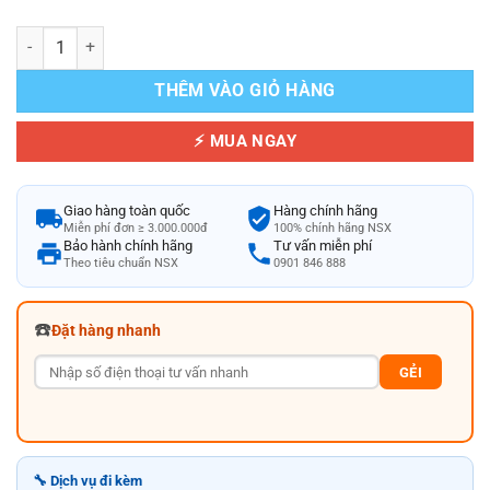
Máy Bơm Hồ Bơi Emaux Pro Tiết Kiệm Điện Năng Lượng Cao số lượn
THÊM VÀO GIỎ HÀNG
⚡ MUA NGAY
Giao hàng toàn quốc
Hàng chính hãng
Miễn phí đơn ≥ 3.000.000đ
100% chính hãng NSX
Bảo hành chính hãng
Tư vấn miễn phí
Theo tiêu chuẩn NSX
0901 846 888
☎️
Đặt hàng nhanh
GẺI
🔧 Dịch vụ đi kèm