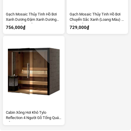
Gạch Mosaic Thủy Tinh Hồ Bơi
Gạch Mosaic Thủy Tinh Hồ Bơi
Xanh Dương Đậm Xanh Dương
Chuyển Sắc Xanh (Loang Màu) –
Bóng – Bộ 10 Vỉ
Bộ 10 Vỉ
756,000
₫
729,000
₫
Cabin Xông Hơi Khô Tylo
Reflection 4 Người Gỗ Tống Quá
Sủi