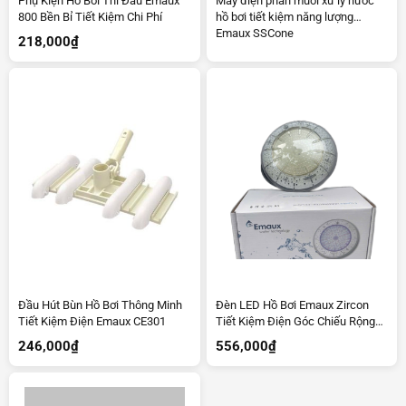
Phụ Kiện Hồ Bơi Thi Đấu Emaux
Máy điện phân muối xử lý nước
800 Bền Bỉ Tiết Kiệm Chi Phí
hồ bơi tiết kiệm năng lượng
Emaux SSCone
218,000
₫
Đầu Hút Bùn Hồ Bơi Thông Minh
Đèn LED Hồ Bơi Emaux Zircon
Tiết Kiệm Điện Emaux CE301
Tiết Kiệm Điện Góc Chiếu Rộng
172°
246,000
₫
556,000
₫