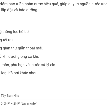
à đảm bảo tuần hoàn nước hiệu quả, giúp duy trì nguồn nước tron
 lắp đặt và bảo dưỡng.
 thống lọc hồ bơi.
g tối ưu.
g gian thư giãn thoải mái.
ả khi đường ống có khí.
 mòn, phù hợp với nước xử lý clo.
u loại hồ bơi khác nhau.
Tây Ban Nha
0,5HP – 2HP (tùy model)