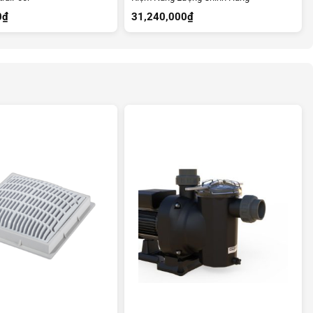
0
₫
31,240,000
₫