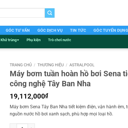
GÓC TƯ VẤN
GÓC DỊCH VỤ
TIN TỨC
GÓC TUYỂN DỤN
Khử trùng
Phụ kiện
Trò chơi nước
TRANG CHỦ
/
THƯƠNG HIỆU
/
ASTRALPOOL
Máy bơm tuần hoàn hồ bơi Sena ti
công nghệ Tây Ban Nha
19,112,000
₫
Máy bơm Sena Tây Ban Nha tiết kiệm điện, vận hành êm, t
nguồn nước hồ bơi xanh sạch, phù hợp mọi loại hồ.
Máy bơm tuần hoàn hồ bơi Sena tiết kiệm điện công nghệ Tây Ba