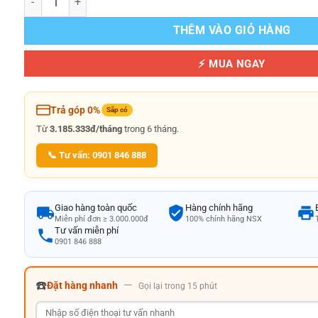
THÊM VÀO GIỎ HÀNG
⚡ MUA NGAY
Trả góp 0%
Sắp có
Từ
3.185.333đ/tháng
trong 6 tháng.
📞 Tư vấn: 0901 846 888
Giao hàng toàn quốc
Hàng chính hãng
Miễn phí đơn ≥ 3.000.000đ
100% chính hãng NSX
Tư vấn miễn phí
0901 846 888
☎️
—
Đặt hàng nhanh
Gọi lại trong 15 phút