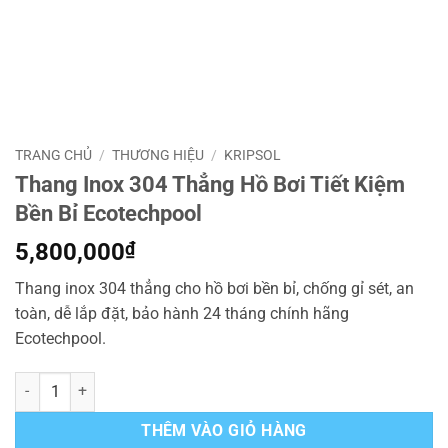
TRANG CHỦ
/
THƯƠNG HIỆU
/
KRIPSOL
Thang Inox 304 Thẳng Hồ Bơi Tiết Kiệm
Bền Bỉ Ecotechpool
5,800,000
₫
Thang inox 304 thẳng cho hồ bơi bền bỉ, chống gỉ sét, an
toàn, dễ lắp đặt, bảo hành 24 tháng chính hãng
Ecotechpool.
Thang Inox 304 Thẳng Hồ Bơi Tiết Kiệm Bền Bỉ Ecotechpool số lượn
THÊM VÀO GIỎ HÀNG