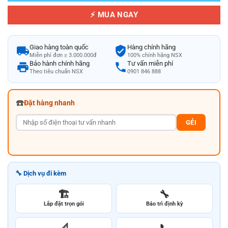
⚡ MUA NGAY
Giao hàng toàn quốc
Hàng chính hãng
Miễn phí đơn ≥ 3.000.000đ
100% chính hãng NSX
Bảo hành chính hãng
Tư vấn miễn phí
Theo tiêu chuẩn NSX
0901 846 888
☎️
Đặt hàng nhanh
GẺI
🔧 Dịch vụ đi kèm
🏗️
🔧
Lắp đặt trọn gói
Bảo trì định kỳ
📐
📞