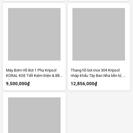
Máy Bơm Hồ Bơi 1 Pha Kripsol
Thang hồ bơi inox 304 Kripsol
KORAL KSE Tiết Kiệm Điện & Bền
nhập khẩu Tây Ban Nha bền bỉ, an
Bỉ
toàn
9,500,000
₫
12,856,000
₫