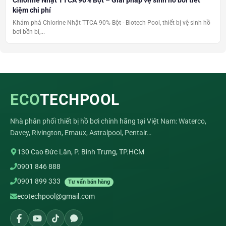
Chlorine Nhật TTCA 90% Bột – Giải pháp vệ sinh hồ bơi tiết
kiệm chi phí
Khám phá Chlorine Nhật TTCA 90% Bột - Biotech Pool, thiết bị vệ sinh hồ
bơi bền bỉ,...
ECO
TECHPOOL
Nhà phân phối thiết bị hồ bơi chính hãng tại Việt Nam: Waterco,
Davey, Rivington, Emaux, Astralpool, Pentair…
130 Cao Đức Lân, P. Bình Trưng, TP.HCM
0901 846 888
0901 899 333
Tư vấn bán hàng
ecotechpool@gmail.com