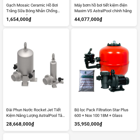
Gạch Mosaic Ceramic Hồ Bơi
Máy bơm hồ bơi tiết kiệm điện
Trắng Sữa Bóng Nhẵn Chống
Maxim VS AstralPool chính hãng
Trơn cao cấp C7897
1,654,000
₫
44,077,000
₫
Đài Phun Nước Rocket Jet Tiết
Bộ lọc Pack Filtration Star Plus
Kiệm Năng Lượng AstralPool Tây
600 + Nox 100 18M + Glass
Ban Nha
28,668,000
₫
35,950,000
₫