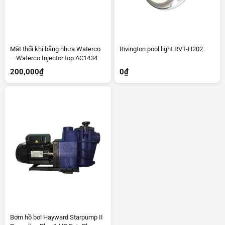
Mắt thổi khí bằng nhựa Waterco
Rivington pool light RVT-H202
– Waterco Injector top AC1434
200,000
₫
0
₫
Bơm hồ bơi Hayward Starpump II