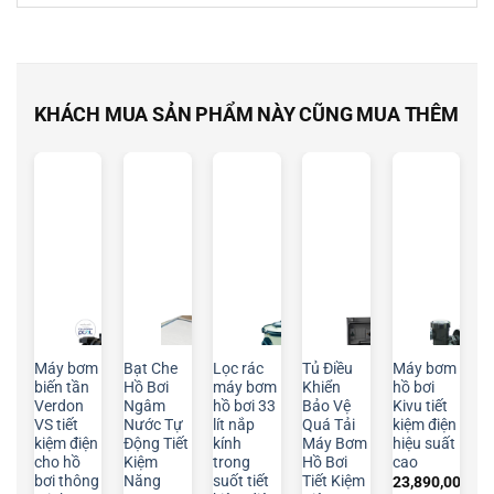
KHÁCH MUA SẢN PHẨM NÀY CŨNG MUA THÊM
Máy bơm
Bạt Che
Lọc rác
Tủ Điều
Máy bơm
biến tần
Hồ Bơi
máy bơm
Khiển
hồ bơi
Verdon
Ngâm
hồ bơi 33
Bảo Vệ
Kivu tiết
VS tiết
Nước Tự
lít nắp
Quá Tải
kiệm điện
kiệm điện
Động Tiết
kính
Máy Bơm
hiệu suất
cho hồ
Kiệm
trong
Hồ Bơi
cao
bơi thông
Năng
suốt tiết
Tiết Kiệm
23,890,000
₫