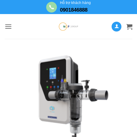
Bỏ
Hỗ trợ khách hàng
📞
0901846888
qua
nội
dung