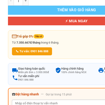
THÊM VÀO GIỎ HÀNG
⚡ MUA NGAY
Trả góp 0%
Sắp có
Từ
7.350.667đ/tháng
trong 6 tháng.
📞 Tư vấn: 0901 846 888
Giao hàng toàn quốc
Hàng chính hãng
Miễn phí đơn ≥ 3.000.000đ
100% chính hãng NSX
Tư vấn miễn phí
0901 846 888
☎️
—
Đặt hàng nhanh
Gọi lại trong 15 phút