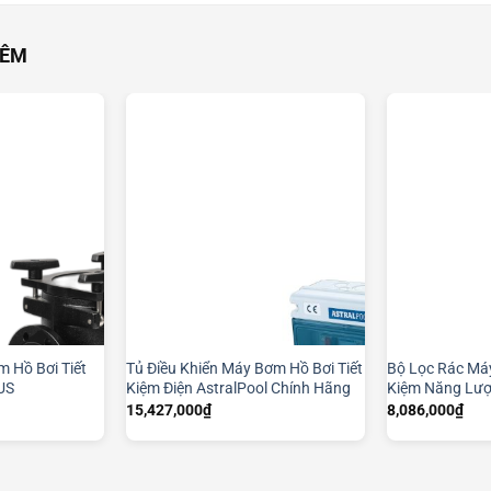
HÊM
 Hồ Bơi Tiết
Tủ Điều Khiển Máy Bơm Hồ Bơi Tiết
Bộ Lọc Rác Máy
US
Kiệm Điện AstralPool Chính Hãng
Kiệm Năng Lượ
15,427,000
₫
8,086,000
₫