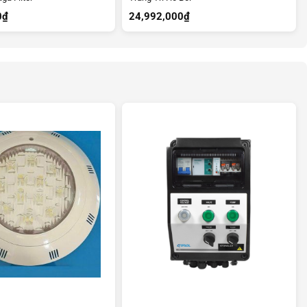
0
₫
24,992,000
₫