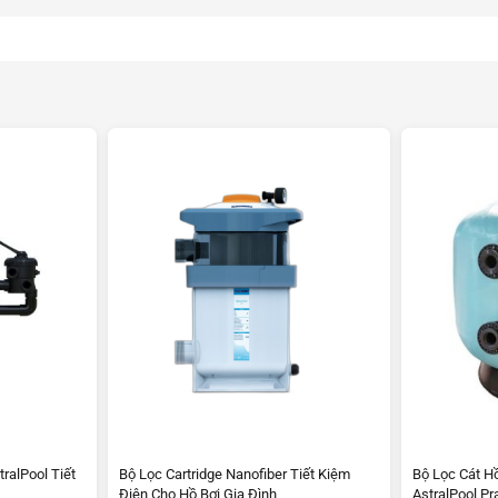
ralPool Tiết
Bộ Lọc Cartridge Nanofiber Tiết Kiệm
Bộ Lọc Cát H
Điện Cho Hồ Bơi Gia Đình
AstralPool Pra