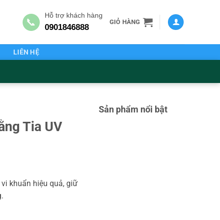
Hỗ trợ khách hàng
📞
GIỎ HÀNG
0901846888
G
LIÊN HỆ
Sản phẩm nổi bật
ằng Tia UV
ỏ vi khuẩn hiệu quả, giữ
.
ng số lượng