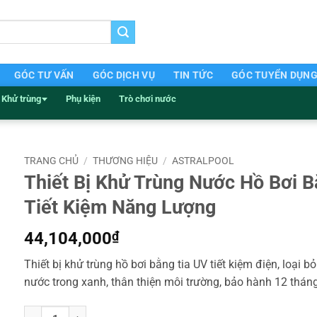
GÓC TƯ VẤN
GÓC DỊCH VỤ
TIN TỨC
GÓC TUYỂN DỤN
Khử trùng
Phụ kiện
Trò chơi nước
TRANG CHỦ
/
THƯƠNG HIỆU
/
ASTRALPOOL
Thiết Bị Khử Trùng Nước Hồ Bơi B
Tiết Kiệm Năng Lượng
44,104,000
₫
Thiết bị khử trùng hồ bơi bằng tia UV tiết kiệm điện, loại b
nước trong xanh, thân thiện môi trường, bảo hành 12 tháng
Thiết Bị Khử Trùng Nước Hồ Bơi Bằng Tia UV Tiết Kiệm Năng Lượ