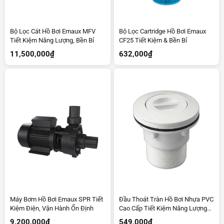
Bộ Lọc Cát Hồ Bơi Emaux MFV
Bộ Lọc Cartridge Hồ Bơi Emaux
Tiết Kiệm Năng Lượng, Bền Bỉ
CF25 Tiết Kiệm & Bền Bỉ
11,500,000
₫
632,000
₫
Máy Bơm Hồ Bơi Emaux SPR Tiết
Đầu Thoát Tràn Hồ Bơi Nhựa PVC
Kiệm Điện, Vận Hành Ổn Định
Cao Cấp Tiết Kiệm Năng Lượng
EM2827A
9,200,000
₫
549,000
₫