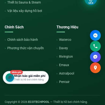
TƯ
Thiết bị Sauna & Steam
VẤN
Vật liệu xây dựng hồ bơi
Chính Sách
Thương Hiệu
Chính sách bảo hành
Waterco
Phương thức vận chuyển
Davey
Rivington
Emaux
Miễn phí
Astralpool
Nhận báo giá miễn phí
🎁
Thiết bị hồ bơi chính hãng
Pentair
Copyright © 2026
ECOTECHPOOL
— Thiết bị hồ bơi chính hãng.