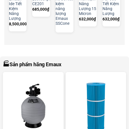
Ide Tiết
CE201
kiệm
Năng
Tiết Kiệm
Kiệm
năng
Lượng 15
Năng
685,000
₫
Năng
lượng
Micron
Lượng
Lượng
Emaux
632,000
₫
632,000
₫
SSCone
8,500,000
₫
🏭
Sản phẩm hãng Emaux