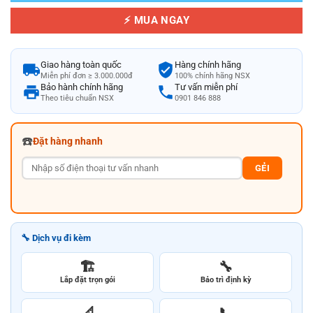
⚡ MUA NGAY
Giao hàng toàn quốc
Hàng chính hãng
Miễn phí đơn ≥ 3.000.000đ
100% chính hãng NSX
Bảo hành chính hãng
Tư vấn miễn phí
Theo tiêu chuẩn NSX
0901 846 888
☎️
Đặt hàng nhanh
GẺI
🔧 Dịch vụ đi kèm
🏗️
🔧
Lắp đặt trọn gói
Bảo trì định kỳ
📐
📞