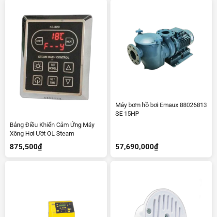
Máy bơm hồ bơi Emaux 88026813
SE 15HP
Bảng Điều Khiển Cảm Ứng Máy
Xông Hơi Ướt OL Steam
875,500
₫
57,690,000
₫