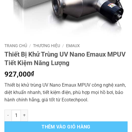
TRANG CHỦ
/
THƯƠNG HIỆU
/
EMAUX
Thiết Bị Khử Trùng UV Nano Emaux MPUV
Tiết Kiệm Năng Lượng
927,000
₫
Thiết bị khử trùng UV Nano Emaux MPUV công nghệ xanh,
diệt khuẩn nhanh, tiết kiệm điện, phù hợp mọi hồ bơi, bảo
hành chính hãng, giá tốt từ Ecotechpool.
Thiết Bị Khử Trùng UV Nano Emaux MPUV Tiết Kiệm Năng Lượng số
THÊM VÀO GIỎ HÀNG