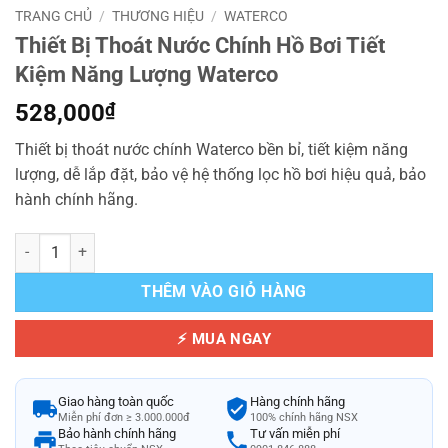
TRANG CHỦ
/
THƯƠNG HIỆU
/
WATERCO
Thiết Bị Thoát Nước Chính Hồ Bơi Tiết
Kiệm Năng Lượng Waterco
528,000
₫
Thiết bị thoát nước chính Waterco bền bỉ, tiết kiệm năng
lượng, dễ lắp đặt, bảo vệ hệ thống lọc hồ bơi hiệu quả, bảo
hành chính hãng.
Thiết Bị Thoát Nước Chính Hồ Bơi Tiết Kiệm Năng Lượng Waterco số
THÊM VÀO GIỎ HÀNG
⚡ MUA NGAY
Giao hàng toàn quốc
Hàng chính hãng
Miễn phí đơn ≥ 3.000.000đ
100% chính hãng NSX
Bảo hành chính hãng
Tư vấn miễn phí