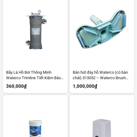
Bẫy Lá Hồ Bơi Thông Minh
Bàn hút đáy hồ Waterco (có bàn
Waterco Trimline Tiết Kiệm Bảo
chải) 313052 – Waterco Brush
Trì
Vaccum Head 313052
360,000
₫
1,000,000
₫