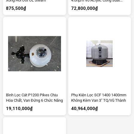
Xông Hơi Ướt OL Steam
4.0hp/h Vỏ Acrylic Công Suất
47m3/h
875,500
₫
72,800,000
₫
Bình Lọc Cát P1200 Pikes Chịu
Phụ Kiện Lọc SCF 1400 1400mm
Hóa Chất, Van Đứng 6 Chức Năng
Không Kèm Van 3″ TQ/Vũ Thành
19,110,000
₫
40,964,000
₫