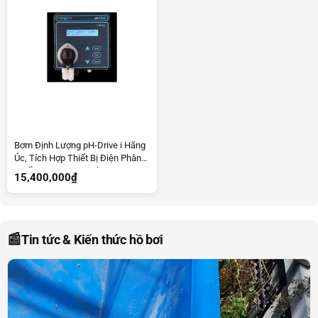
Bơm Định Lượng pH-Drive i Hãng
Úc, Tích Hợp Thiết Bị Điện Phân
Muối, Lưu Lượng 5 Lít/H
15,400,000
₫
📰
Tin tức & Kiến thức hồ bơi