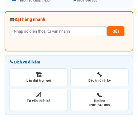
Theo tiêu chuẩn NSX
0901 846 888
☎️
Đặt hàng nhanh
GẺI
🔧 Dịch vụ đi kèm
🏗️
🔧
Lắp đặt trọn gói
Bảo trì định kỳ
📐
📞
Tư vấn thiết kế
Hotline
0901 846 888