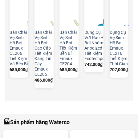
Bàn Chải
Bàn Chải
Bàn Chải
Dụng Cụ
Dụng Cụ
Vệ Sinh
Vệ Sinh
Vệ Sinh
Vớt Rác Hồ
Vệ Sinh
Hồ Bơi
Hồ Bơi
Hồ Bơi
Bơi Nhôm
Hồ Bơi
Emaux
Cao Cấp
Tiết Kiệm
Anodized
Emaux
CE206
Tiết Kiệm
Bền Bỉ
Tiết Kiệm
CE216
Tiết Kiệm
Đáng Tin
Emaux
Ecotechpool
Tiết Kiệm
Và Bền Bỉ
Cậy
CE204
Thời Gian
742,000
₫
Emaux
685,000
₫
685,000
₫
707,000
₫
CE205
486,000
₫
🏭
Sản phẩm hãng Waterco