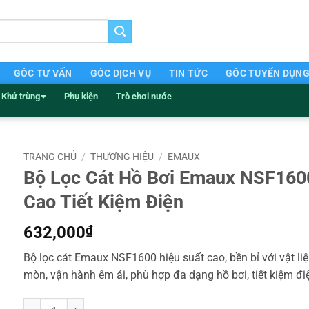
GÓC TƯ VẤN
GÓC DỊCH VỤ
TIN TỨC
GÓC TUYỂN DỤN
Khử trùng
Phụ kiện
Trò chơi nước
TRANG CHỦ
/
THƯƠNG HIỆU
/
EMAUX
Bộ Lọc Cát Hồ Bơi Emaux NSF160
Cao Tiết Kiệm Điện
632,000
₫
Bộ lọc cát Emaux NSF1600 hiệu suất cao, bền bỉ với vật l
mòn, vận hành êm ái, phù hợp đa dạng hồ bơi, tiết kiệm đi
Bộ Lọc Cát Hồ Bơi Emaux NSF1600 Hiệu Suất Cao Tiết Kiệm Điện