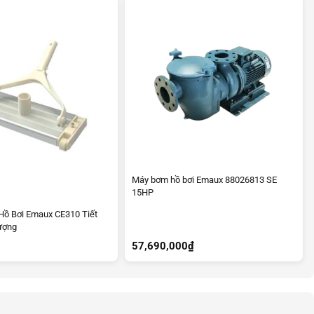
Máy bơm hồ bơi Emaux 88026813 SE
15HP
Hồ Bơi Emaux CE310 Tiết
ượng
57,690,000
₫