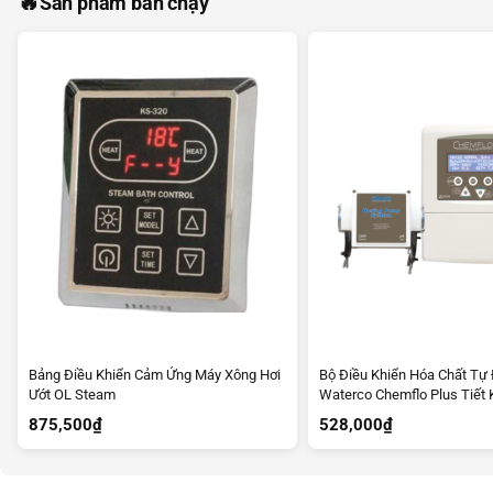
🔥
Sản phẩm bán chạy
Bảng Điều Khiển Cảm Ứng Máy Xông Hơi
Bộ Điều Khiển Hóa Chất Tự
Ướt OL Steam
Waterco Chemflo Plus Tiết
Lượng
875,500
₫
528,000
₫