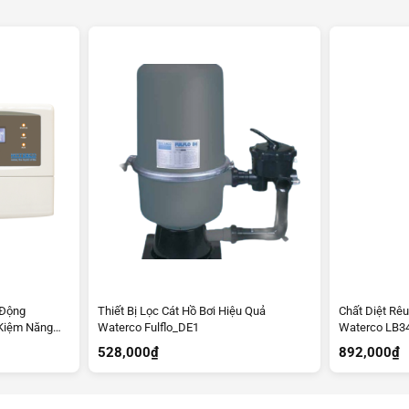
 Động
Thiết Bị Lọc Cát Hồ Bơi Hiệu Quả
Chất Diệt Rê
 Kiệm Năng
Waterco Fulflo_DE1
Waterco LB3
528,000
₫
892,000
₫