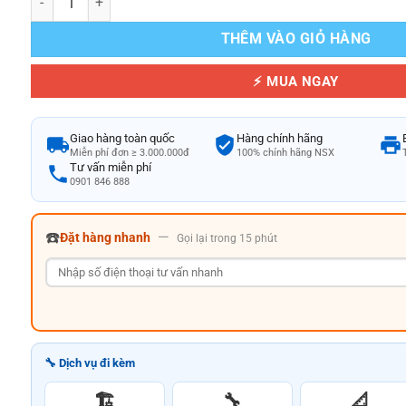
THÊM VÀO GIỎ HÀNG
⚡ MUA NGAY
Giao hàng toàn quốc
Hàng chính hãng
Miễn phí đơn ≥ 3.000.000đ
100% chính hãng NSX
Tư vấn miễn phí
0901 846 888
☎️
—
Đặt hàng nhanh
Gọi lại trong 15 phút
🔧 Dịch vụ đi kèm
🏗️
🔧
📐