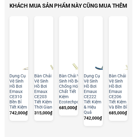
KHÁCH MUA SẢN PHẨM NÀY CŨNG MUA THÊM
Dụng Cụ
Bàn Chải
Bàn Chải Vệ
Dụng Cụ
Bàn Chải
Vệ Sinh
Vệ Sinh
Sinh Hồ Bơi
Vệ Sinh
Vệ Sinh
Hồ Bơi
Hồ Bơi
Chống Hóa
Hồ Bơi
Hồ Bơi
Emaux
Emaux
Chất Tiết
Emaux
Emaux
CE310
CE203
Kiệm
CE222
CE206
Bền Bỉ
Tiết Kiệm
Ecotechpool
Tiết Kiệm
Tiết Kiệm
Tiết Kiệm
Thời Gian
& Hiệu
Và Bền Bỉ
685,000
₫
Quả
742,000
₫
315,000
₫
685,000
₫
742,000
₫