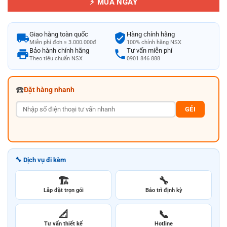
⚡ MUA NGAY
Giao hàng toàn quốc
Hàng chính hãng
Miễn phí đơn ≥ 3.000.000đ
100% chính hãng NSX
Bảo hành chính hãng
Tư vấn miễn phí
Theo tiêu chuẩn NSX
0901 846 888
☎️
Đặt hàng nhanh
GẺI
🔧 Dịch vụ đi kèm
🏗️
🔧
Lắp đặt trọn gói
Bảo trì định kỳ
📐
📞
Tư vấn thiết kế
Hotline