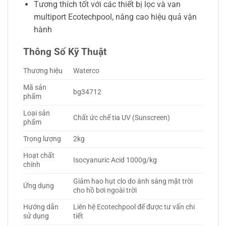
Tương thích tốt với các thiết bị lọc và van
multiport Ecotechpool, nâng cao hiệu quả vận
hành
Thông Số Kỹ Thuật
Thương hiệu
Waterco
Mã sản
bg34712
phẩm
Loại sản
Chất ức chế tia UV (Sunscreen)
phẩm
Trọng lượng
2kg
Hoạt chất
Isocyanuric Acid 1000g/kg
chính
Giảm hao hụt clo do ánh sáng mặt trời
Ứng dụng
cho hồ bơi ngoài trời
Hướng dẫn
Liên hệ Ecotechpool để được tư vấn chi
sử dụng
tiết