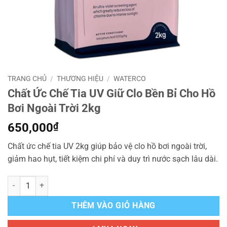
TRANG CHỦ
/
THƯƠNG HIỆU
/
WATERCO
Chất Ức Chế Tia UV Giữ Clo Bền Bỉ Cho Hồ
Bơi Ngoài Trời 2kg
650,000
₫
Chất ức chế tia UV 2kg giúp bảo vệ clo hồ bơi ngoài trời,
giảm hao hụt, tiết kiệm chi phí và duy trì nước sạch lâu dài.
Chất Ức Chế Tia UV Giữ Clo Bền Bỉ Cho Hồ Bơi Ngoài Trời 2kg số lượ
THÊM VÀO GIỎ HÀNG