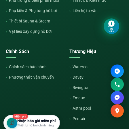
Khử trùng & Điện phân muối
Tin tức & Kiến thức
Phụ kiện & Phụ tùng hồ bơi
Liên hệ tư vấn
Thiết bị Sauna & Steam
TƯ
Vật liệu xây dựng hồ bơi
VẤN
Chính Sách
Thương Hiệu
Chính sách bảo hành
Waterco
Phương thức vận chuyển
Davey
Rivington
Emaux
Astralpool
Miễn phí
Pentair
Nhận báo giá miễn phí
🎁
Thiết bị hồ bơi chính hãng