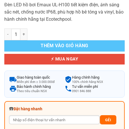
Đèn LED hồ bơi Emaux UL-H100 tiết kiệm điện, ánh sáng
sắc nét, chống nước IP68, phù hợp hồ bê tông và vinyl, bảo
hành chính hãng tại Ecotechpool.
Đèn LED Hồ Bơi Tiết Kiệm Điện Emaux UL-H100 Ánh Sáng Sắc Nét s
THÊM VÀO GIỎ HÀNG
⚡ MUA NGAY
Giao hàng toàn quốc
Hàng chính hãng
Miễn phí đơn ≥ 3.000.000đ
100% chính hãng NSX
Bảo hành chính hãng
Tư vấn miễn phí
Theo tiêu chuẩn NSX
0901 846 888
☎️
Đặt hàng nhanh
GẺI