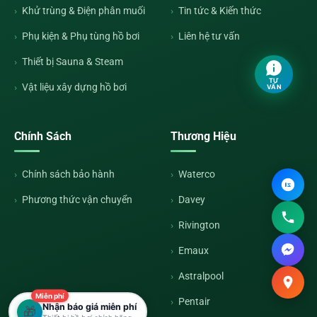
Khử trùng & Điện phân muối
Tin tức & Kiến thức
Phụ kiện & Phụ tùng hồ bơi
Liên hệ tư vấn
Thiết bị Sauna & Steam
TƯ
Vật liệu xây dựng hồ bơi
VẤN
Chính Sách
Thương Hiệu
Chính sách bảo hành
Waterco
Phương thức vận chuyển
Davey
Rivington
Emaux
Astralpool
Miễn phí
Pentair
Nhận báo giá miễn phí
🎁