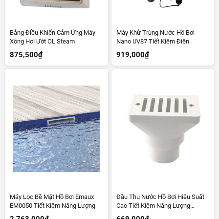
Bảng Điều Khiển Cảm Ứng Máy
Máy Khử Trùng Nước Hồ Bơi
Xông Hơi Ướt OL Steam
Nano UV87 Tiết Kiệm Điện
875,500
₫
919,000
₫
Máy Lọc Bề Mặt Hồ Bơi Emaux
Đầu Thu Nước Hồ Bơi Hiệu Suất
EM0050 Tiết Kiệm Năng Lượng
Cao Tiết Kiệm Năng Lượng
Emaux EM2819
2,763,000
₫
669,000
₫