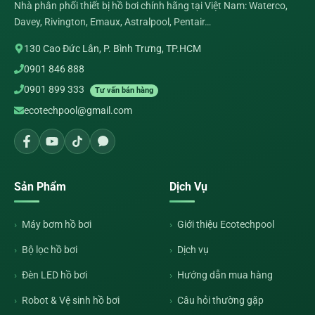
Nhà phân phối thiết bị hồ bơi chính hãng tại Việt Nam: Waterco,
Davey, Rivington, Emaux, Astralpool, Pentair…
130 Cao Đức Lân, P. Bình Trưng, TP.HCM
0901 846 888
0901 899 333
Tư vấn bán hàng
ecotechpool@gmail.com
Sản Phẩm
Dịch Vụ
Máy bơm hồ bơi
Giới thiệu Ecotechpool
Bộ lọc hồ bơi
Dịch vụ
Đèn LED hồ bơi
Hướng dẫn mua hàng
Robot & Vệ sinh hồ bơi
Câu hỏi thường gặp