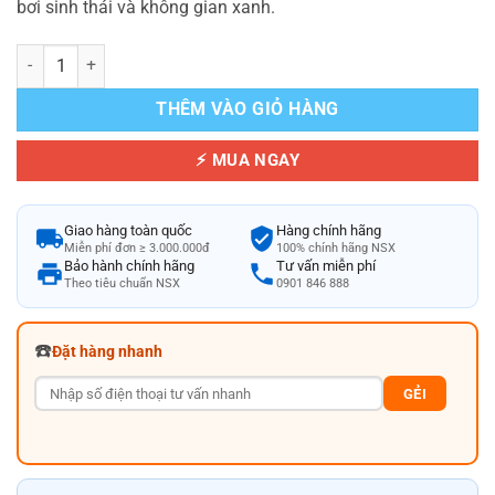
bơi sinh thái và không gian xanh.
Gạch Mosaic Thủy Tinh Xanh Lá 4x4cm Tiết Kiệm Cho Hồ Bơi Sinh T
THÊM VÀO GIỎ HÀNG
⚡ MUA NGAY
Giao hàng toàn quốc
Hàng chính hãng
Miễn phí đơn ≥ 3.000.000đ
100% chính hãng NSX
Bảo hành chính hãng
Tư vấn miễn phí
Theo tiêu chuẩn NSX
0901 846 888
☎️
Đặt hàng nhanh
GẺI