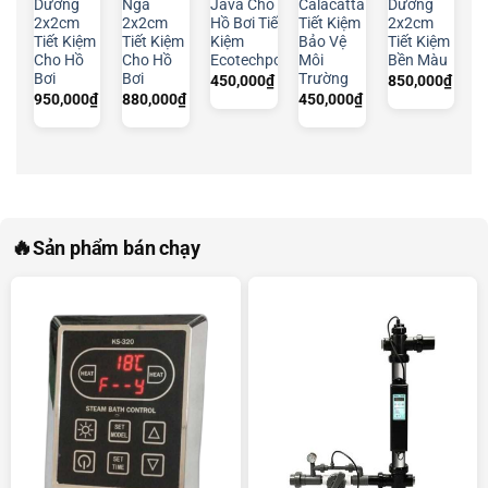
Dương
Ngà
Java Cho
Calacatta
Dương
2x2cm
2x2cm
Hồ Bơi Tiết
Tiết Kiệm
2x2cm
Tiết Kiệm
Tiết Kiệm
Kiệm
Bảo Vệ
Tiết Kiệm
Cho Hồ
Cho Hồ
Ecotechpool
Môi
Bền Màu
Bơi
Bơi
Trường
450,000
₫
850,000
₫
950,000
₫
880,000
₫
450,000
₫
🔥
Sản phẩm bán chạy