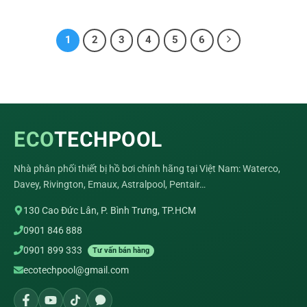
1
2
3
4
5
6
ECO
TECHPOOL
Nhà phân phối thiết bị hồ bơi chính hãng tại Việt Nam: Waterco,
Davey, Rivington, Emaux, Astralpool, Pentair…
130 Cao Đức Lân, P. Bình Trưng, TP.HCM
0901 846 888
0901 899 333
Tư vấn bán hàng
ecotechpool@gmail.com