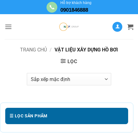
Bỏ
Hỗ trợ khách hàng
📞
0901846888
qua
nội
dung
TRANG CHỦ
/
VẬT LIỆU XÂY DỰNG HỒ BƠI
LỌC
☰ LỌC SẢN PHẨM