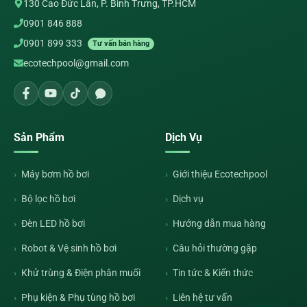
130 Cao Đức Lân, P. Bình Trưng, TP.HCM
0901 846 888
0901 899 333
Tư vấn bán hàng
ecotechpool@gmail.com
Sản Phẩm
Dịch Vụ
Máy bơm hồ bơi
Giới thiệu Ecotechpool
Bộ lọc hồ bơi
Dịch vụ
Đèn LED hồ bơi
Hướng dẫn mua hàng
Robot & Vệ sinh hồ bơi
Câu hỏi thường gặp
Khử trùng & Điện phân muối
Tin tức & Kiến thức
Phụ kiện & Phụ tùng hồ bơi
Liên hệ tư vấn