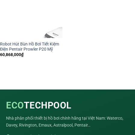
Robot Hút Bùn Hồ Bơi Tiết Kiệm
Điện Pentair Prowler P20 Mỹ
60,868,000
₫
ECO
TECHPOOL
Nhà phân phối thiết bị hồ bơi chính hãng tại Việt Nam: Waterco,
Davey, Rivington, Emaux, Astralpool, Pentair…