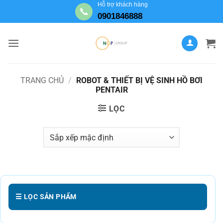
Bỏ
Hỗ trợ khách hàng
📞
0901846888
qua
nội
dung
TRANG CHỦ
/
ROBOT & THIẾT BỊ VỆ SINH HỒ BƠI
PENTAIR
LỌC
☰ LỌC SẢN PHẨM