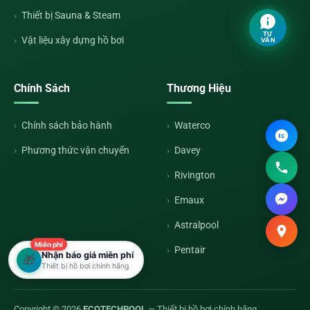
Thiết bị Sauna & Steam
TƯ
Vật liệu xây dựng hồ bơi
VẤN
Chính Sách
Thương Hiệu
Chính sách bảo hành
Waterco
Phương thức vận chuyển
Davey
Rivington
Emaux
Astralpool
Miễn phí
Pentair
Nhận báo giá miễn phí
🎁
Thiết bị hồ bơi chính hãng
Copyright © 2026
ECOTECHPOOL
— Thiết bị hồ bơi chính hãng.