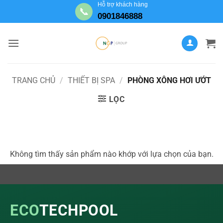
Bỏ
Hỗ trợ khách hàng
📞
0901846888
qua
nội
dung
TRANG CHỦ
/
THIẾT BỊ SPA
/
PHÒNG XÔNG HƠI ƯỚT
LỌC
Không tìm thấy sản phẩm nào khớp với lựa chọn của bạn.
ECO
TECHPOOL