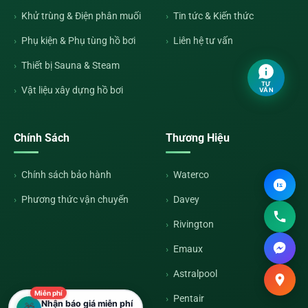
Khử trùng & Điện phân muối
Tin tức & Kiến thức
Phụ kiện & Phụ tùng hồ bơi
Liên hệ tư vấn
Thiết bị Sauna & Steam
TƯ
Vật liệu xây dựng hồ bơi
VẤN
Chính Sách
Thương Hiệu
Chính sách bảo hành
Waterco
Phương thức vận chuyển
Davey
Rivington
Emaux
Astralpool
Miễn phí
Pentair
Nhận báo giá miễn phí