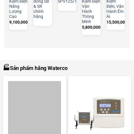
Kiệm Điện
dòng SB
SPV125/165
Kiệm Điện
Kiệm
Năng
& SR
Vận
Điện, Vận
Lượng
chính
Hành
Hành Êm
Cao
hãng
Thông
Ái
Minh
9,100,000
₫
15,500,000
₫
5,800,000
₫
🏭
Sản phẩm hãng Waterco