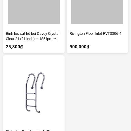
Bình lọc cát hồ bơi Davey Crystal
Rivington Floor Inlet RVT3306-4
Clear 21 (21 inch) – 185 lpm ~
11m3/hr
25,300
₫
900,000
₫