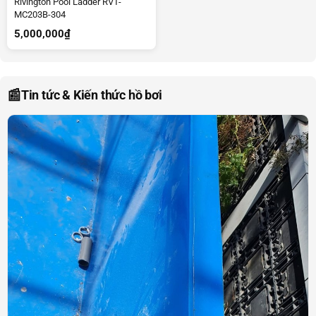
Rivington Pool Ladder RVT-
MC203B-304
5,000,000
₫
📰
Tin tức & Kiến thức hồ bơi