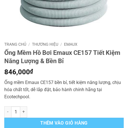
TRANG CHỦ
/
THƯƠNG HIỆU
/
EMAUX
Ống Mềm Hồ Bơi Emaux CE157 Tiết Kiệm
Năng Lượng & Bền Bỉ
846,000
₫
Ống mềm Emaux CE157 bền bỉ, tiết kiệm năng lượng, chịu
hóa chất tốt, dễ lắp đặt, bảo hành chính hãng tại
Ecotechpool.
Ống Mềm Hồ Bơi Emaux CE157 Tiết Kiệm Năng Lượng & Bền Bỉ số l
THÊM VÀO GIỎ HÀNG