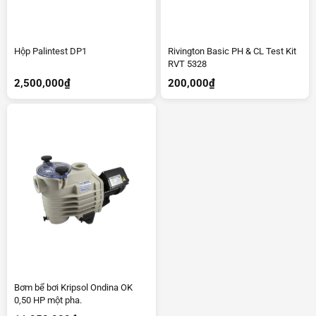
Hộp Palintest DP1
Rivington Basic PH & CL Test Kit
RVT 5328
2,500,000
₫
200,000
₫
Bơm bể bơi Kripsol Ondina OK
0,50 HP một pha.