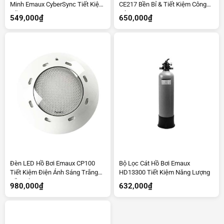
Minh Emaux CyberSync Tiết Kiệm
CE217 Bền Bỉ & Tiết Kiệm Công
Năng Lượng
Sức
549,000
₫
650,000
₫
Đèn LED Hồ Bơi Emaux CP100
Bộ Lọc Cát Hồ Bơi Emaux
Tiết Kiệm Điện Ánh Sáng Trắng
HD13300 Tiết Kiệm Năng Lượng
Sắc Nét
980,000
₫
632,000
₫