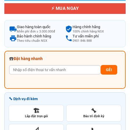
⚡ MUA NGAY
Giao hàng toàn quốc
Hàng chính hãng
Miễn phí đơn ≥ 3.000.000đ
100% chính hãng NSX
Bảo hành chính hãng
Tư vấn miễn phí
Theo tiêu chuẩn NSX
0901 846 888
☎️
Đặt hàng nhanh
GẺI
🔧 Dịch vụ đi kèm
🏗️
🔧
Lắp đặt trọn gói
Bảo trì định kỳ
📐
📞