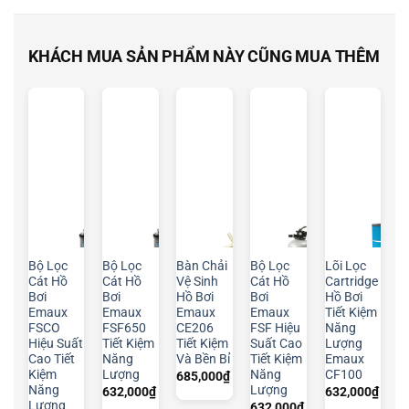
KHÁCH MUA SẢN PHẨM NÀY CŨNG MUA THÊM
Bộ Lọc
Bộ Lọc
Bàn Chải
Bộ Lọc
Lõi Lọc
Cát Hồ
Cát Hồ
Vệ Sinh
Cát Hồ
Cartridge
Bơi
Bơi
Hồ Bơi
Bơi
Hồ Bơi
Emaux
Emaux
Emaux
Emaux
Tiết Kiệm
FSCO
FSF650
CE206
FSF Hiệu
Năng
Hiệu Suất
Tiết Kiệm
Tiết Kiệm
Suất Cao
Lượng
Cao Tiết
Năng
Và Bền Bỉ
Tiết Kiệm
Emaux
Kiệm
Lượng
Năng
CF100
685,000
₫
Năng
Lượng
632,000
₫
632,000
₫
Lượng
632,000
₫