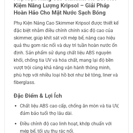
Kiệm Năng Lượng Kripsol – Giải Pháp
Hoàn Hảo Cho Mặt Nước Sạch Bóng
Phụ Kiện Nâng Cao Skimmer Kripsol được thiết kế
đặc biệt nhằm điều chỉnh chính xác độ cao của
skimmer, giúp khít sát với mép bể, nâng cao hiệu
quả thu gom rác nổi và duy trì tuần hoàn nước ổn
định. Sản phẩm sử dụng chất liệu ABS nguyên
khối, chống tia UV và hóa chất, mang lại độ bền
vượt trội cùng khả năng vận hành thông minh,
phù hợp với nhiều loại hồ bơi như bê tông, liner và
fiberglass.
Đặc Điểm & Lợi Ích
Chất liệu ABS cao cấp, chống ăn mòn và tia UV,
đảm bảo tuổi thọ lâu dài.
Điều chỉnh độ cao linh hoạt, khớp chuẩn với
mép bể, tối ưu thu rác nổi.