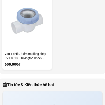
Van 1 chiều kiểm tra dòng chảy
RVT-3313 – Rivington Check
Valve. RVT-3313
600,000
₫
📰
Tin tức & Kiến thức hồ bơi