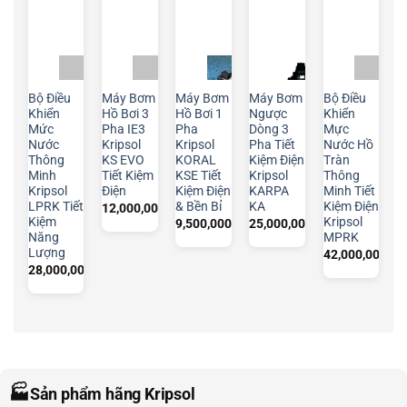
Bộ Điều
Máy Bơm
Máy Bơm
Máy Bơm
Bộ Điều
Khiển
Hồ Bơi 3
Hồ Bơi 1
Ngược
Khiển
Mức
Pha IE3
Pha
Dòng 3
Mực
Nước
Kripsol
Kripsol
Pha Tiết
Nước Hồ
Thông
KS EVO
KORAL
Kiệm Điện
Tràn
Minh
Tiết Kiệm
KSE Tiết
Kripsol
Thông
Kripsol
Điện
Kiệm Điện
KARPA
Minh Tiết
LPRK Tiết
& Bền Bỉ
KA
Kiệm Điện
12,000,000
₫
Kiệm
Kripsol
9,500,000
₫
25,000,000
₫
Năng
MPRK
Lượng
42,000,000
₫
28,000,000
₫
🏭
Sản phẩm hãng Kripsol