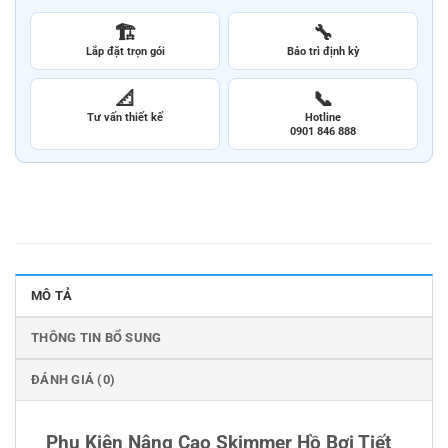
🏗️
🔧
Lắp đặt trọn gói
Bảo trì định kỳ
📐
📞
Tư vấn thiết kế
Hotline
0901 846 888
MÔ TẢ
THÔNG TIN BỔ SUNG
ĐÁNH GIÁ (0)
Phụ Kiện Nâng Cao Skimmer Hồ Bơi Tiết