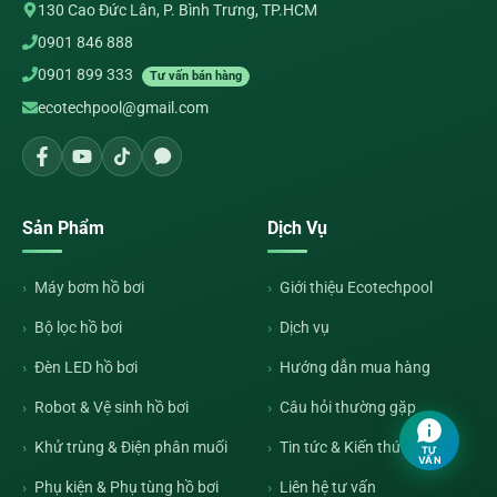
130 Cao Đức Lân, P. Bình Trưng, TP.HCM
0901 846 888
0901 899 333
Tư vấn bán hàng
ecotechpool@gmail.com
Sản Phẩm
Dịch Vụ
Máy bơm hồ bơi
Giới thiệu Ecotechpool
Bộ lọc hồ bơi
Dịch vụ
Đèn LED hồ bơi
Hướng dẫn mua hàng
Robot & Vệ sinh hồ bơi
Câu hỏi thường gặp
Khử trùng & Điện phân muối
Tin tức & Kiến thức
TƯ
VẤN
Phụ kiện & Phụ tùng hồ bơi
Liên hệ tư vấn