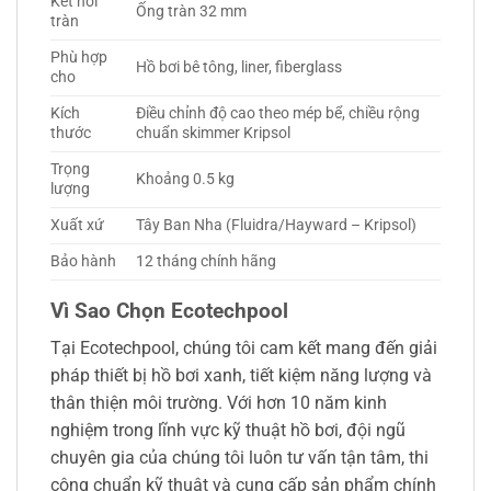
Kết nối
Ống tràn 32 mm
tràn
Phù hợp
Hồ bơi bê tông, liner, fiberglass
cho
Kích
Điều chỉnh độ cao theo mép bể, chiều rộng
thước
chuẩn skimmer Kripsol
Trọng
Khoảng 0.5 kg
lượng
Xuất xứ
Tây Ban Nha (Fluidra/Hayward – Kripsol)
Bảo hành
12 tháng chính hãng
Vì Sao Chọn Ecotechpool
Tại Ecotechpool, chúng tôi cam kết mang đến giải
pháp thiết bị hồ bơi xanh, tiết kiệm năng lượng và
thân thiện môi trường. Với hơn 10 năm kinh
nghiệm trong lĩnh vực kỹ thuật hồ bơi, đội ngũ
chuyên gia của chúng tôi luôn tư vấn tận tâm, thi
công chuẩn kỹ thuật và cung cấp sản phẩm chính