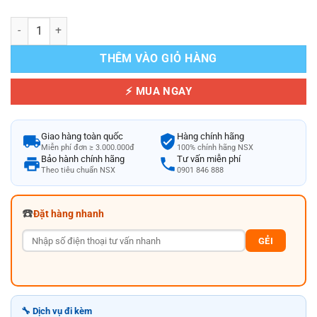
Phụ Kiện Nâng Cao Skimmer Hồ Bơi Tiết Kiệm Năng Lượng Kripsol s
THÊM VÀO GIỎ HÀNG
⚡ MUA NGAY
Giao hàng toàn quốc
Hàng chính hãng
Miễn phí đơn ≥ 3.000.000đ
100% chính hãng NSX
Bảo hành chính hãng
Tư vấn miễn phí
Theo tiêu chuẩn NSX
0901 846 888
☎️
Đặt hàng nhanh
GẺI
🔧 Dịch vụ đi kèm