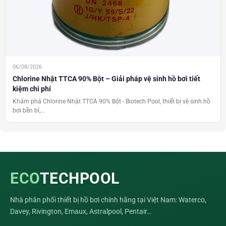
06/08/2026
Chlorine Nhật TTCA 90% Bột – Giải pháp vệ sinh hồ bơi tiết
kiệm chi phí
Khám phá Chlorine Nhật TTCA 90% Bột - Biotech Pool, thiết bị vệ sinh hồ
bơi bền bỉ,...
ECO
TECHPOOL
Nhà phân phối thiết bị hồ bơi chính hãng tại Việt Nam: Waterco,
Davey, Rivington, Emaux, Astralpool, Pentair…