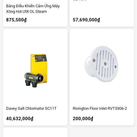
Bảng Điều Khiển Cảm Ứng Máy
Xông Hơi Ướt OL Steam
875,500
₫
57,690,000
₫
Davey Salt Chlorinator SC11T
Rivington Floor Inlet RVT3306-2
40,632,000
₫
200,000
₫