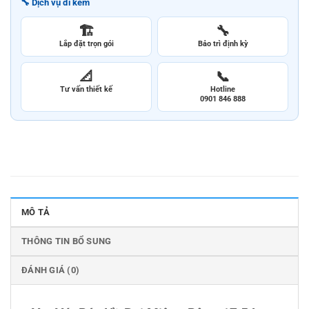
🔧 Dịch vụ đi kèm
🏗️
🔧
Lắp đặt trọn gói
Bảo trì định kỳ
📐
📞
Tư vấn thiết kế
Hotline
0901 846 888
MÔ TẢ
THÔNG TIN BỔ SUNG
ĐÁNH GIÁ (0)