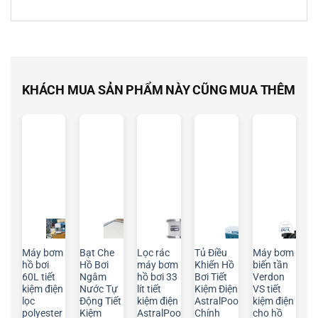
KHÁCH MUA SẢN PHẨM NÀY CŨNG MUA THÊM
Máy bơm
Bạt Che
Lọc rác
Tủ Điều
Máy bơm
hồ bơi
Hồ Bơi
máy bơm
Khiển Hồ
biến tần
60L tiết
Ngâm
hồ bơi 33
Bơi Tiết
Verdon
kiệm điện
Nước Tự
lít tiết
Kiệm Điện
VS tiết
lọc
Động Tiết
kiệm điện
AstralPool
kiệm điện
polyester
Kiệm
AstralPool
Chính
cho hồ