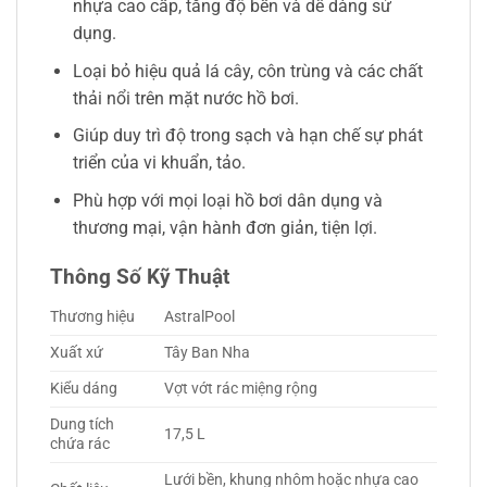
nhựa cao cấp, tăng độ bền và dễ dàng sử
dụng.
Loại bỏ hiệu quả lá cây, côn trùng và các chất
thải nổi trên mặt nước hồ bơi.
Giúp duy trì độ trong sạch và hạn chế sự phát
triển của vi khuẩn, tảo.
Phù hợp với mọi loại hồ bơi dân dụng và
thương mại, vận hành đơn giản, tiện lợi.
Thông Số Kỹ Thuật
Thương hiệu
AstralPool
Xuất xứ
Tây Ban Nha
Kiểu dáng
Vợt vớt rác miệng rộng
Dung tích
17,5 L
chứa rác
Lưới bền, khung nhôm hoặc nhựa cao