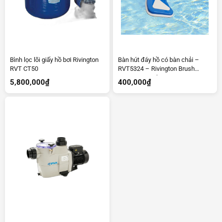
Bình lọc lõi giấy hồ bơi Rivington
Bàn hút đáy hồ có bàn chải –
RVT CT50
RVT5324 – Rivington Brush
Vacuum Head RVT5324
5,800,000
₫
400,000
₫