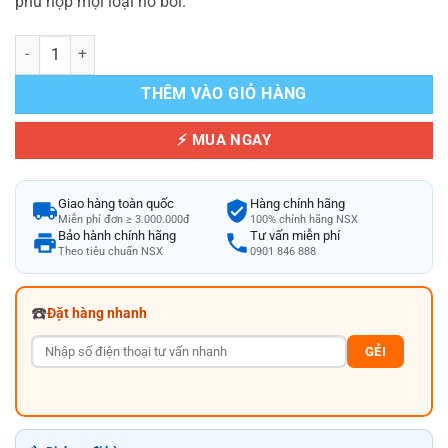
phù hợp mọi loại hồ bơi.
Vợt Vớt Rác Hồ Bơi Miệng Rộng 17,5 L Tiết Kiệm Thời Gian số lượng
THÊM VÀO GIỎ HÀNG
⚡ MUA NGAY
Giao hàng toàn quốc
Hàng chính hãng
Miễn phí đơn ≥ 3.000.000đ
100% chính hãng NSX
Bảo hành chính hãng
Tư vấn miễn phí
Theo tiêu chuẩn NSX
0901 846 888
☎️
Đặt hàng nhanh
GẺI