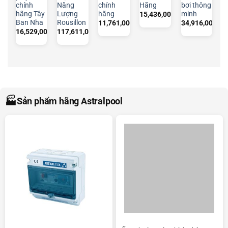
chính
Năng
chính
Hãng
bơi thông
hãng Tây
Lượng
hãng
minh
15,436,000
₫
Ban Nha
Rousillon
11,761,000
₫
34,916,000
₫
16,529,000
₫
117,611,000
₫
🏭
Sản phẩm hãng Astralpool