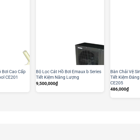
ồ Bơi Cao Cấp
Bộ Lọc Cát Hồ Bơi Emaux b Series
Bàn Chải Vệ Si
ool CE201
Tiết Kiệm Năng Lượng
Tiết Kiệm Đáng
CE205
9,500,000
₫
486,000
₫