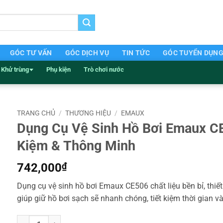
GÓC TƯ VẤN
GÓC DỊCH VỤ
TIN TỨC
GÓC TUYỂN DỤN
Khử trùng
Phụ kiện
Trò chơi nước
TRANG CHỦ
/
THƯƠNG HIỆU
/
EMAUX
Dụng Cụ Vệ Sinh Hồ Bơi Emaux CE
Kiệm & Thông Minh
742,000
₫
Dụng cụ vệ sinh hồ bơi Emaux CE506 chất liệu bền bỉ, thiết
giúp giữ hồ bơi sạch sẽ nhanh chóng, tiết kiệm thời gian v
Dụng Cụ Vệ Sinh Hồ Bơi Emaux CE506 Tiết Kiệm & Thông Minh số