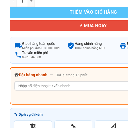
THÊM VÀO GIỎ HÀNG
⚡ MUA NGAY
Giao hàng toàn quốc
Hàng chính hãng
Miễn phí đơn ≥ 3.000.000đ
100% chính hãng NSX
Tư vấn miễn phí
0901 846 888
☎️
—
Đặt hàng nhanh
Gọi lại trong 15 phút
🔧 Dịch vụ đi kèm
🏗️
🔧
📐