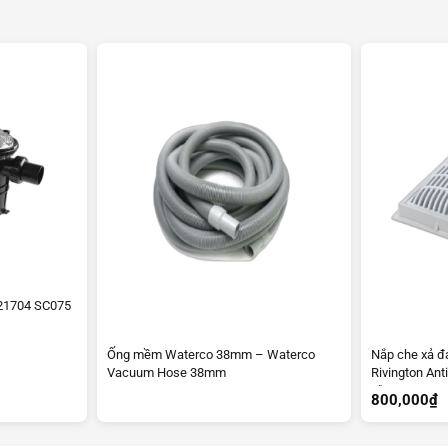
21704 SC075
Ống mềm Waterco 38mm – Waterco
Nắp che xả đ
Vacuum Hose 38mm
Rivington Ant
9″
800,000
₫