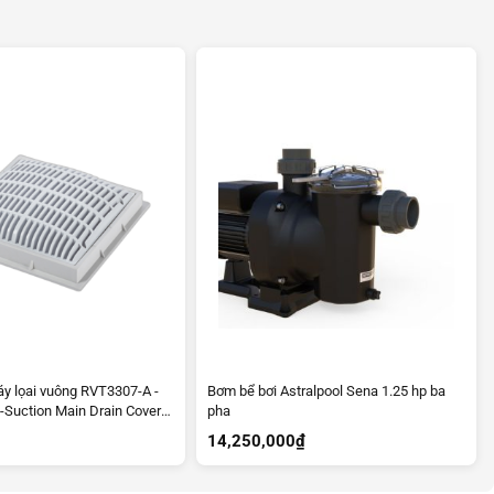
áy lọai vuông RVT3307-A -
Bơm bể bơi Astralpool Sena 1.25 hp ba
i-Suction Main Drain Cover
pha
14,250,000
₫