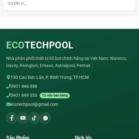
bơi bền bỉ,...
ECO
TECHPOOL
Nhà phân phối thiết bị hồ bơi chính hãng tại Việt Nam: Waterco,
Davey, Rivington, Emaux, Astralpool, Pentair…
130 Cao Đức Lân, P. Bình Trưng, TP.HCM
0901 846 888
0901 899 333
Tư vấn bán hàng
ecotechpool@gmail.com
Sản Phẩm
Dịch Vụ