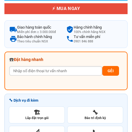
⚡ MUA NGAY
Giao hàng toàn quốc
Hàng chính hãng
Miễn phí đơn ≥ 3.000.000đ
100% chính hãng NSX
Bảo hành chính hãng
Tư vấn miễn phí
Theo tiêu chuẩn NSX
0901 846 888
☎️
Đặt hàng nhanh
GẺI
🔧 Dịch vụ đi kèm
🏗️
🔧
Lắp đặt trọn gói
Bảo trì định kỳ
📐
📞