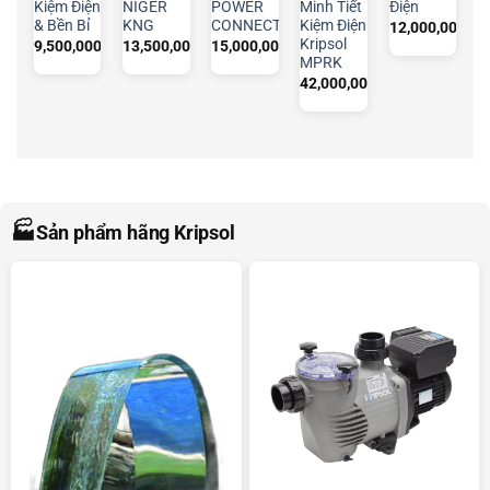
Kiệm Điện
NIGER
POWER
Minh Tiết
Điện
& Bền Bỉ
KNG
CONNECT
Kiệm Điện
12,000,000
₫
Kripsol
9,500,000
₫
13,500,000
₫
15,000,000
₫
MPRK
42,000,000
₫
🏭
Sản phẩm hãng Kripsol