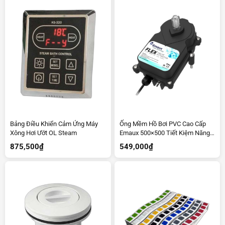
Bảng Điều Khiển Cảm Ứng Máy
Ống Mềm Hồ Bơi PVC Cao Cấp
Xông Hơi Ướt OL Steam
Emaux 500×500 Tiết Kiệm Năng
Lượng
875,500
₫
549,000
₫