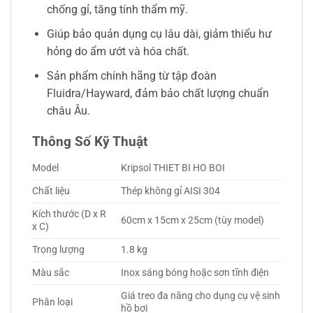
chống gỉ, tăng tính thẩm mỹ.
Giúp bảo quản dụng cụ lâu dài, giảm thiểu hư
hỏng do ẩm ướt và hóa chất.
Sản phẩm chính hãng từ tập đoàn
Fluidra/Hayward, đảm bảo chất lượng chuẩn
châu Âu.
Thông Số Kỹ Thuật
Model
Kripsol THIET BI HO BOI
Chất liệu
Thép không gỉ AISI 304
Kích thước (D x R
60cm x 15cm x 25cm (tùy model)
x C)
Trọng lượng
1.8 kg
Màu sắc
Inox sáng bóng hoặc sơn tĩnh điện
Giá treo đa năng cho dụng cụ vệ sinh
Phân loại
hồ bơi