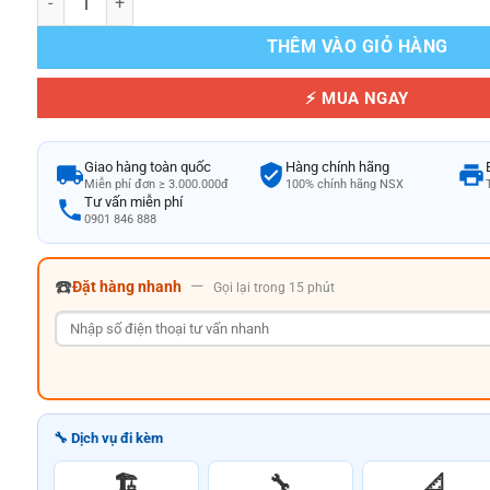
THÊM VÀO GIỎ HÀNG
⚡ MUA NGAY
Giao hàng toàn quốc
Hàng chính hãng
Miễn phí đơn ≥ 3.000.000đ
100% chính hãng NSX
Tư vấn miễn phí
0901 846 888
☎️
—
Đặt hàng nhanh
Gọi lại trong 15 phút
🔧 Dịch vụ đi kèm
🏗️
🔧
📐