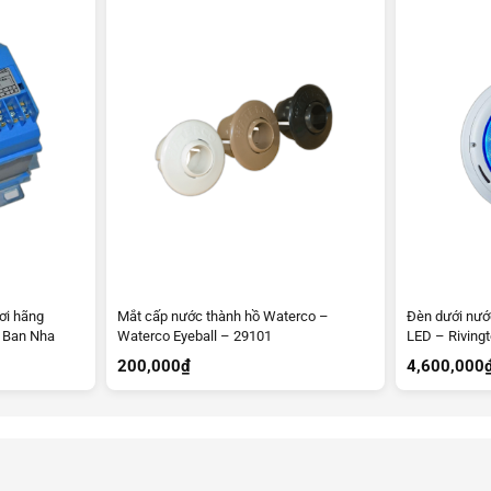
ơi hãng
Mắt cấp nước thành hồ Waterco –
Đèn dưới nướ
y Ban Nha
Waterco Eyeball – 29101
LED – Riving
200,000
₫
4,600,000