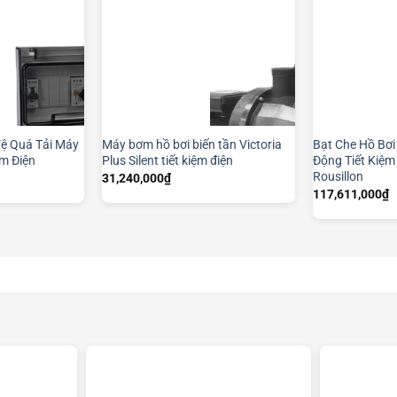
Vệ Quá Tải Máy
Máy bơm hồ bơi biến tần Victoria
Bạt Che Hồ Bơ
ệm Điện
Plus Silent tiết kiệm điện
Động Tiết Kiệ
Rousillon
31,240,000
₫
117,611,000
₫