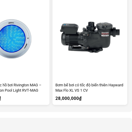
c hồ bơi Rivington MAG –
Bơm bể bơi có tốc độ biến thiên Hayward
ton Pool Light RVT-MAG
Max Flo XL VS 1 CV
₫
28,000,000
₫