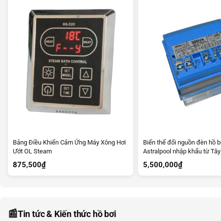
Bảng Điều Khiển Cảm Ứng Máy Xông Hơi
Biến thế đổi nguồn đèn hồ b
Ướt OL Steam
Astralpool nhập khẩu từ Tâ
875,500
₫
5,500,000
₫
📰
Tin tức & Kiến thức hồ bơi