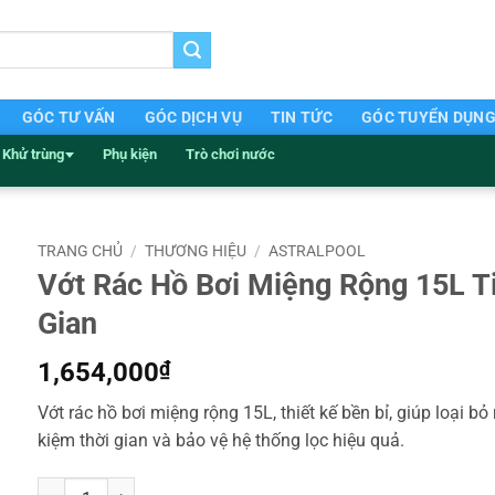
GÓC TƯ VẤN
GÓC DỊCH VỤ
TIN TỨC
GÓC TUYỂN DỤN
Khử trùng
Phụ kiện
Trò chơi nước
TRANG CHỦ
/
THƯƠNG HIỆU
/
ASTRALPOOL
Vớt Rác Hồ Bơi Miệng Rộng 15L T
Gian
1,654,000
₫
Vớt rác hồ bơi miệng rộng 15L, thiết kế bền bỉ, giúp loại bỏ
kiệm thời gian và bảo vệ hệ thống lọc hiệu quả.
Vớt Rác Hồ Bơi Miệng Rộng 15L Tiết Kiệm Thời Gian số lượng