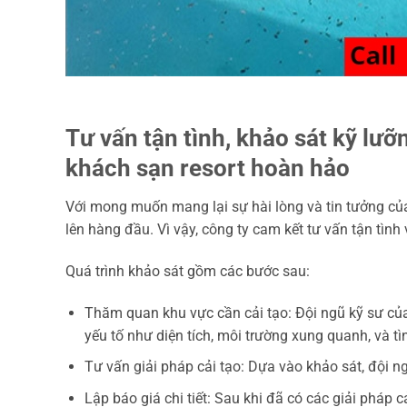
Tư vấn tận tình, khảo sát kỹ lư
khách sạn resort hoàn hảo
Với mong muốn mang lại sự hài lòng và tin tưởng của
lên hàng đầu. Vì vậy, công ty cam kết tư vấn tận tình
Quá trình khảo sát gồm các bước sau:
Thăm quan khu vực cần cải tạo: Đội ngũ kỹ sư của
yếu tố như diện tích, môi trường xung quanh, và tì
Tư vấn giải pháp cải tạo: Dựa vào khảo sát, đội n
Lập báo giá chi tiết: Sau khi đã có các giải pháp c