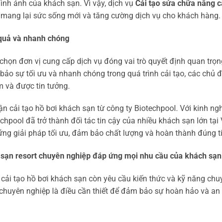
hình ảnh của khách sạn. Vì vậy, dịch vụ
Cải tạo sửa chữa nâng c
ể mang lại sức sống mới và tăng cường dịch vụ cho khách hàng.
 quả và nhanh chóng
 chọn đơn vị cung cấp dịch vụ đóng vai trò quyết định quan trọn
bảo sự tối ưu và nhanh chóng trong quá trình cải tạo, các chủ 
m và được tin tưởng.
ận cải tạo hồ bơi khách sạn từ công ty Biotechpool. Với kinh ng
chpool đã trở thành đối tác tin cậy của nhiều khách sạn lớn tại 
g giải pháp tối ưu, đảm bảo chất lượng và hoàn thành đúng ti
h sạn resort chuyên nghiệp đáp ứng mọi nhu cầu của khách sạn
c cải tạo hồ bơi khách sạn còn yêu cầu kiến thức và kỹ năng ch
ụ chuyên nghiệp là điều cần thiết để đảm bảo sự hoàn hảo và an