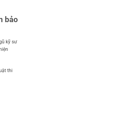
ảm bảo
gũ kỹ sư
hiện
ật thi