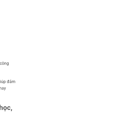
 công
giúp đảm
 hay
học,