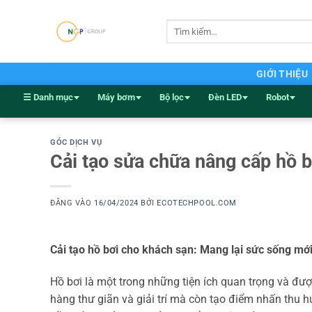
Bỏ
qua
Tìm
kiếm:
nội
dung
GIỚI THIỆU
☰ Danh mục
Máy bơm
Bộ lọc
Đèn LED
Robot
GÓC DỊCH VỤ
Cải tạo sửa chữa nâng cấp hồ b
ĐĂNG VÀO
16/04/2024
BỞI
ECOTECHPOOL.COM
Cải tạo hồ bơi cho khách sạn: Mang lại sức sống mớ
Hồ bơi là một trong những tiện ích quan trọng và đư
hàng thư giãn và giải trí mà còn tạo điểm nhấn thu h