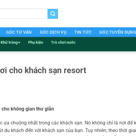
GÓC TƯ VẤN
GÓC DỊCH VỤ
TIN TỨC
GÓC TUYỂN DỤN
Khử trùng
Phụ kiện
Trò chơi nước
ơi cho khách sạn resort
i cho không gian thư giãn
ợc ưa chuộng nhất trong các khách sạn. Nó không chỉ là nơi để 
út du khách đến với khách sạn của bạn. Tuy nhiên, theo thời gia