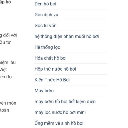
ấp hồ
Đèn hồ bơi
Góc dịch vụ
Góc tư vấn
g đối với
hệ thống điện phân muối hồ bơi
đầu tư
Hệ thống lọc
Hóa chất hồ bơi
hiệm lâu
Hộp thử nước hồ bơi
Việt
ến độ.
Kiến Thức Hồ Bơi
Máy bơm
máy bơm hồ bơi tiết kiệm điện
uyên môn
 toàn
máy lọc nước hồ bơi mini
Ống mềm vệ sinh hồ bơi