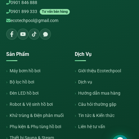
0901 846 888
0901 899 333
Tư vấn bán hàng
ecotechpool@gmail.com
Sản Phẩm
Dịch Vụ
Máy bơm hồ bơi
Giới thiệu Ecotechpool
Bộ lọc hồ bơi
Dịch vụ
Đèn LED hồ bơi
Hướng dẫn mua hàng
Robot & Vệ sinh hồ bơi
Câu hỏi thường gặp
Khử trùng & Điện phân muối
Tin tức & Kiến thức
Phụ kiện & Phụ tùng hồ bơi
Liên hệ tư vấn
Thiết bị Sauna & Steam