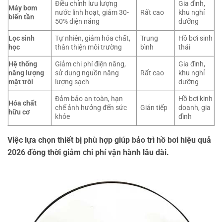
Điều chỉnh lưu lượng
Gia đình,
Máy bơm
nước linh hoạt, giảm 30-
Rất cao
khu nghỉ
biến tần
50% điện năng
dưỡng
Lọc sinh
Tự nhiên, giảm hóa chất,
Trung
Hồ bơi sinh
học
thân thiện môi trường
bình
thái
Hệ thống
Giảm chi phí điện năng,
Gia đình,
năng lượng
sử dụng nguồn năng
Rất cao
khu nghỉ
mặt trời
lượng sạch
dưỡng
Đảm bảo an toàn, hạn
Hồ bơi kinh
Hóa chất
chế ảnh hưởng đến sức
Gián tiếp
doanh, gia
hữu cơ
khỏe
đình
Việc lựa chọn thiết bị phù hợp giúp bảo trì hồ bơi hiệu quả
2026 đồng thời giảm chi phí vận hành lâu dài.