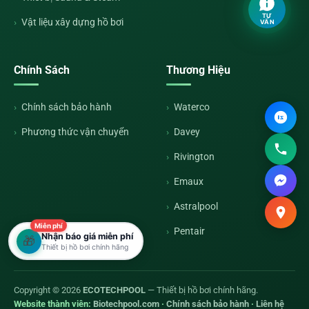
TƯ
Vật liệu xây dựng hồ bơi
VẤN
Chính Sách
Thương Hiệu
Chính sách bảo hành
Waterco
Phương thức vận chuyển
Davey
Rivington
Emaux
Astralpool
Miễn phí
Pentair
Nhận báo giá miễn phí
🎁
Thiết bị hồ bơi chính hãng
Copyright © 2026
ECOTECHPOOL
— Thiết bị hồ bơi chính hãng.
Website thành viên:
Biotechpool.com
·
Chính sách bảo hành
·
Liên hệ