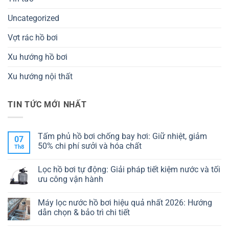
Uncategorized
Vợt rác hồ bơi
Xu hướng hồ bơi
Xu hướng nội thất
TIN TỨC MỚI NHẤT
Tấm phủ hồ bơi chống bay hơi: Giữ nhiệt, giảm
07
50% chi phí sưởi và hóa chất
Th8
Không
có
Lọc hồ bơi tự động: Giải pháp tiết kiệm nước và tối
bình
luận
ưu công vận hành
ở
Tấm
Không
phủ
có
Máy lọc nước hồ bơi hiệu quả nhất 2026: Hướng
hồ
bình
bơi
luận
dẫn chọn & bảo trì chi tiết
chống
ở
bay
Lọc
Không